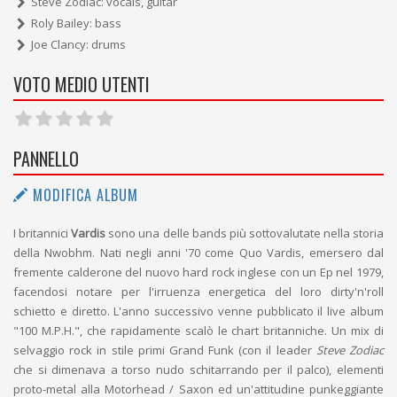
Steve Zodiac: vocals, guitar
Roly Bailey: bass
Joe Clancy: drums
VOTO MEDIO UTENTI
PANNELLO
MODIFICA ALBUM
I britannici
Vardis
sono una delle bands più sottovalutate nella storia
della Nwobhm. Nati negli anni '70 come Quo Vardis, emersero dal
fremente calderone del nuovo hard rock inglese con un Ep nel 1979,
facendosi notare per l'irruenza energetica del loro dirty'n'roll
schietto e diretto. L'anno successivo venne pubblicato il live album
"100 M.P.H.", che rapidamente scalò le chart britanniche. Un mix di
selvaggio rock in stile primi Grand Funk (con il leader
Steve Zodiac
che si dimenava a torso nudo schitarrando per il palco), elementi
proto-metal alla Motorhead / Saxon ed un'attitudine punkeggiante