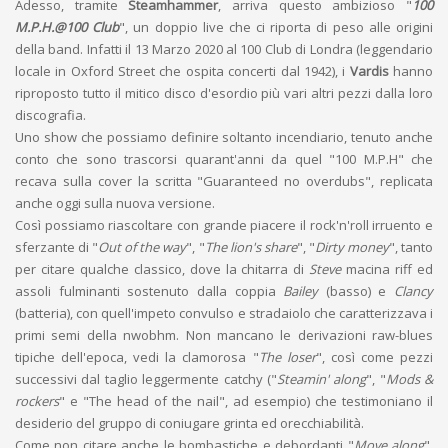
Adesso, tramite
Steamhammer
, arriva questo ambizioso "
100
M.P.H.@100 Club
", un doppio live che ci riporta di peso alle origini
della band. Infatti il 13 Marzo 2020 al 100 Club di Londra (leggendario
locale in Oxford Street che ospita concerti dal 1942), i
Vardis
hanno
riproposto tutto il mitico disco d'esordio più vari altri pezzi dalla loro
discografia.
Uno show che possiamo definire soltanto incendiario, tenuto anche
conto che sono trascorsi quarant'anni da quel "100 M.P.H" che
recava sulla cover la scritta "Guaranteed no overdubs", replicata
anche oggi sulla nuova versione.
Così possiamo riascoltare con grande piacere il rock'n'roll irruento e
sferzante di "
Out of the way
", "
The lion's share
", "
Dirty money
", tanto
per citare qualche classico, dove la chitarra di
Steve
macina riff ed
assoli fulminanti sostenuto dalla coppia
Bailey
(basso) e
Clancy
(batteria), con quell'impeto convulso e stradaiolo che caratterizzava i
primi semi della nwobhm. Non mancano le derivazioni raw-blues
tipiche dell'epoca, vedi la clamorosa "
The loser
", così come pezzi
successivi dal taglio leggermente catchy ("
Steamin' along
", "
Mods &
rockers
" e "The head of the nail", ad esempio) che testimoniano il
desiderio del gruppo di coniugare grinta ed orecchiabilità.
Come non citare anche le bombastiche e debordanti "
Move along
",