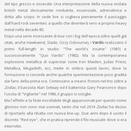
del tipo grezzo e viscerale. Una interpretazione della nuova ondata
british metal decisamente rombante, essenziale, adrenalinica e
dritta allo scopo. In sede live si coglieva pienamente il passaggio
dall'hard rock seventies a quello che diventerà vero e proprio heavy
metal nella decade 80.
Dopo una serie incessante di tour con i big dell'epoca (oltre quelli già
citati, anche Hawkwind, Slade, Ozzy Osbourne), i
Vardis
realizzano il
primo full-length in studio: "The world's insane" (1981) e
successivamente "Quo Vardis" (1982). Ma la contemporanea
esplosione metallica di superstar come Iron Maiden, Judas Priest,
Metallica, Megadeth, ecc, mette in ombra questi lavori, dove la
formazione si concede anche qualche sperimentazione poco gradita
dai fans della prima ora. Cominciano a crearsi frizioni nel trio (oltre a
Zodiac
, il bassista Alan Selway ed il batterista Gary Pearson) e dopo
l'uscita di "Vigilante" nel 1986, il gruppo si scioglie.
Ma l'affetto e la fede incrollabile degli appassionati per questo nome
glorioso non sono mai scemati, tanto che nel 2014
Zodiac
ha deciso
di riportarlo alla ribalta con nuova line-up. Due anni dopo è uscito il
discreto "Red eye", che in pratica riprende il filo musicale dove si era
interrotto.