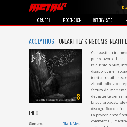
CLA
GRUPPI
RECENSIONI
INTERVISTE
ACOLYTHUS
- UNEARTHLY KINGDOMS 'NEATH L
Composti da tre memb
primo lavoro, discosta
In questo album, infa
disapprovare), abbia
territori death, sec
Abbath alla voce, ep
fattura dal momento
8
devastante senza rin
la sua proposta elev
discografico ci offre.
INFO
La provenienza finni
commerciali, mentre
Genere:
Black Metal