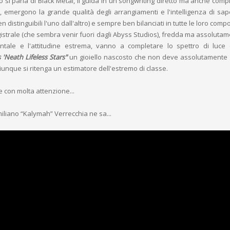
 si parla di Black Metal, li guida in un songwriting diretto ma anche comp
 emergono la grande qualità degli arrangiamenti e l'intelligenza di sape
 distinguibili l'uno dall'altro) e sempre ben bilanciati in tutte le loro comp
istrale (che sembra venir fuori dagli Abyss Studios), fredda ma assoluta
umentale e l'attitudine estrema, vanno a completare lo spettro di luce 
'Neath Lifeless Stars"
un gioiello nascosto che non deve assolutamente
hiunque si ritenga un estimatore dell'estremo di classe.
con molta attenzione...
Emiliano “Kalymah” Verrecchia ne sa...