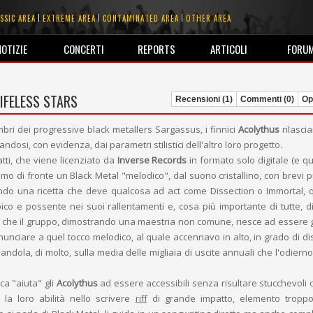
SSIC AREA
EXTREME AREA
CONTAMINATED AREA
OTHER AREA
NOTIZIE
CONCERTI
REPORTS
ARTICOLI
FORU
IFELESS STARS
Recensioni (1)
Commenti (0)
Opi
ri dei progressive black metallers Sargassus, i finnici
Acolythus
rilascia
ndosi, con evidenza, dai parametri stilistici dell'altro loro progetto.
tti, che viene licenziato da
Inverse Records
in formato solo digitale (e qu
mo di fronte un Black Metal "melodico", dal suono cristallino, con brevi p
ondo una ricetta che deve qualcosa ad act come Dissection o Immortal, q
ico e possente nei suoi rallentamenti e, cosa più importante di tutte, di
 che il gruppo, dimostrando una maestria non comune, riesce ad essere g
unciare a quel tocco melodico, al quale accennavo in alto, in grado di di
andola, di molto, sulla media delle migliaia di uscite annuali che l'odiern
ca "aiuta" gli
Acolythus
ad essere accessibili senza risultare stucchevoli o
 la loro abilità nello scrivere
riff
di grande impatto, elemento tropp