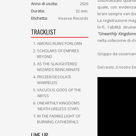
sottovalutato quando
Anno di uscita:
2026
quale, con evidenza,
Durata:
32 min.
brani sempre vari (ben
Etichetta:
Inverse Records
La registrazione mag
lo-fi, l'abilità str
TRACKLIST
"Unearthly Kingdoms 
nella collezione di c
AMONG RUINS FORLORN
SCHOLARS OF EMPIRES
Gruppo da osservare 
BEYOND
AS THE SLAUGHTERED
Del resto, il nostro 
WIZARDS REINCARNATE
FROZEN DESOLATE
WARFIELDS
VACUOUS GODS OF THE
ABYSS
UNEARTHLY KINGDOMS
'NEATH LIFELESS STARS
IN THE FADING LIGHT OF
BURNING CATHEDRALS
LINE UP