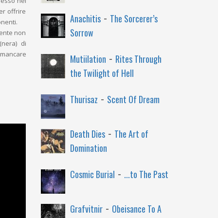
lesso nel
r offrire
-
Anachitis
The Sorcerer’s
onenti.
Sorrow
mente non
(nera) di
-
 mancare
Mutiilation
Rites Through
the Twilight of Hell
-
Thurisaz
Scent Of Dream
-
Death Dies
The Art of
Domination
-
Cosmic Burial
...to The Past
-
Grafvitnir
Obeisance To A