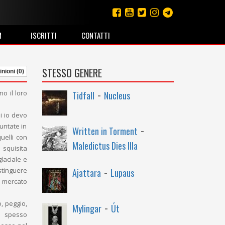
M
ISCRITTI
CONTATTI
STESSO GENERE
nioni (0)
-
no il loro
Tidfall
Nucleus
i io devo
-
untate in
Written in Torment
uelli con
Maledictus Dies Illa
 squisita
laciale e
-
stinguere
Ajattara
Lupaus
o mercato
-
, peggio,
Mylingar
Út
o spesso