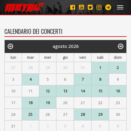
Toggl
navig
CALENDARIO DEI CONCERTI
agosto 2026
lun
mar
mer
gio
ven
sab
dom
27
28
29
30
31
1
2
3
4
5
6
7
8
9
10
11
12
13
14
15
16
17
18
19
20
21
22
23
24
25
26
27
28
29
30
31
1
2
3
4
5
6