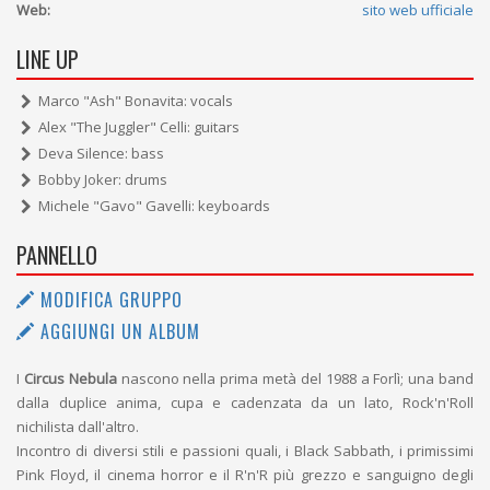
Web:
sito web ufficiale
LINE UP
Marco "Ash" Bonavita: vocals
Alex "The Juggler" Celli: guitars
Deva Silence: bass
Bobby Joker: drums
Michele "Gavo" Gavelli: keyboards
PANNELLO
MODIFICA GRUPPO
AGGIUNGI UN ALBUM
I
Circus Nebula
nascono nella prima metà del 1988 a Forlì; una band
dalla duplice anima, cupa e cadenzata da un lato, Rock'n'Roll
nichilista dall'altro.
Incontro di diversi stili e passioni quali, i Black Sabbath, i primissimi
Pink Floyd, il cinema horror e il R'n'R più grezzo e sanguigno degli