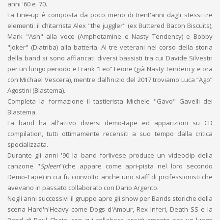
anni '60 e '70.
La Line-up è composta da poco meno di trent'anni dagli stessi tre
elementi: il chitarrista Alex "the juggler" (ex Buttered Bacon Biscuits),
Mark "Ash" alla voce (Amphetamine e Nasty Tendency) e Bobby
"Joker" (Diatriba) alla batteria. Ai tre veterani nel corso della storia
della band si sono affiancati diversi bassisti tra cui Davide Silvestri
per un lungo periodo e Frank ”Leo” Leone (già Nasty Tendency e ora
con Michael Vescera), mentre dall’inizio del 2017 troviamo Luca “Ago”
Agostini (Blastema).
Completa la formazione il tastierista Michele "Gavo" Gavelli dei
Blastema.
La band ha all'attivo diversi demo-tape ed apparizioni su CD
compilation, tutti ottimamente recensiti a suo tempo dalla critica
specializzata.
Durante gli anni '90 la band forlivese produce un videoclip della
canzone "
Spleen
"(che appare come apri-pista nel loro secondo
Demo-Tape) in cui fu coinvolto anche uno staff di professionisti che
avevano in passato collaborato con Dario Argento.
Negli anni successivi il gruppo apre gli show per Bands storiche della
scena Hard'n'Heavy come Dogs d'Amour, Rex Inferi, Death SS e la
Band di Paul Chain, con cui collabora assiduamente per un lungo