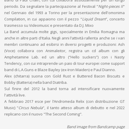
periodo. Da segnalare la partecipazione al Festival "
Night-pieces II
"
nel Gennaio del 1993 a Torino per la presentazione dell'omonima
Compilation, in cui appaiono con il pezzo “
Liquid Dream
”, concerto
trasmesso su Videomusic e presentato da D.J. Mixo
La Band accumula molte gigs, specialmente in Emilia Romagna ma
anche in altre parti d'Italia. Negli anni l’attività rallenta anche se i vari
membri continuano ad esibirsi in diversi progetti e produzioni: Ash
(Voce) collabora con Animaleitor, registra un cd album con gli
Amphetamine Lab. ed un altro (“Hello suckers”) con i Nasty
Tendency, con cui intraprende un paio di tour europei come support
band di L.A.Guns e Blaze Bayley (ex-Iron Maiden) e Paul Dianno.
Alex (chitarra) suona con Gold Rust e Buttered Bacon Biscuits e
Bobby (Batteria) nella band Diatriba.
Sul finire del 2012 la band torna ad intensificare nuovamente
l'attività live.
A febbraio 2017 esce per l’Andromeda Relix (con distribuzione GT
Music) "
Circus Nebula
", il tanto atteso album di debutto e nel 2022
replicano con il nuovo "The Second Coming".
Band image from Bandcamp page