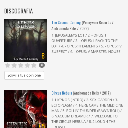
DISCOGRAFIA
The Second Coming
(Pennywise Records /
Andromeda Relix / 2022)
1. JERUSALEM’S LOT / 2. - OPUS: I
OUVERTURE / 3. - OPUS: II BACK TO THE
LOT / 4. - OPUS: III LAMENTS / 5. - OPUS: IV
SUSPECT / 6. - OPUS: V MARSTEN HOUSE
8
...
0
Scrivi la tua opinione
Circus Nebula
(Andromeda Relix / 2017)
1. HYPNOS (INTRO) / 2. SEX GARDEN / 3.
ECTOPLASM / 4. HERE CAME THE MEDICINE
MAN / 5. ROLLIN’ THUNDER (RAW’N’ROLL) /
6. VACUUM DREAMER / 7. WELCOME TO
THE CIRCUS NEBULA / 8. 2 LOUD 4 THE
7,5
CROWD ...