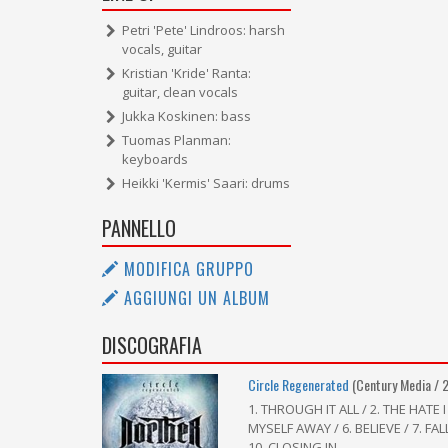
Petri 'Pete' Lindroos: harsh
vocals, guitar
Kristian 'Kride' Ranta:
guitar, clean vocals
Jukka Koskinen: bass
Tuomas Planman:
keyboards
Heikki 'Kermis' Saari: drums
PANNELLO
MODIFICA GRUPPO
AGGIUNGI UN ALBUM
DISCOGRAFIA
Circle Regenerated
(Century Media / 
1. THROUGH IT ALL / 2. THE HATE I
MYSELF AWAY / 6. BELIEVE / 7. FAL
10. CLOSING IN