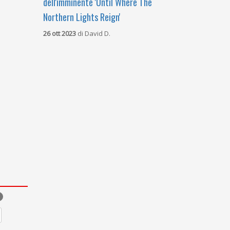
dell'imminente 'Until Where The
Northern Lights Reign'
26 ott 2023
di
David D.