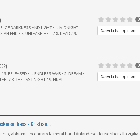
)
0
 3. OF DARKNESS AND LIGHT / 4. MIDNIGHT
Scrivi la tua opinione
S AN END / 7. UNLEASH HELL / 8. DEAD / 9.
002)
0
 / 3. RELEASED / 4. ENDLESS WAR / 5. DREAM /
Scrivi la tua opinione
EFT / 8. THE LAST NIGHT / 9. FINAL
skinen, bass - Kristian...
corso, abbiamo incontrato la metal band finlandese dei Norther alla vigilia 
..