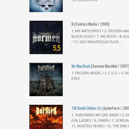
N
(Century Media / 2008)
1. MY ANTICHRIST / 2. FROZEN ANGE
BLACK GOLD / 7. WE ROCK / 8. AL
/ 11. SELF-RIGHTEOUS FUCK ...
5,5
No Way Back
(Suomen Musiikki / 2007
1. FROZEN ANGEL / 2. C.U.S. / 3.
EYES
Till Death Unites Us
(Spinefarm / 200
1. THROWING MY LIFE AWAY / 2. D
EVIL LADIES / 6. OMEN / 7. SCREAM
11. WASTED YEARS / 12. THE END