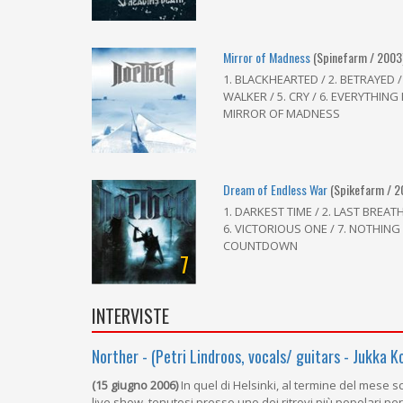
Mirror of Madness
(Spinefarm / 2003
1. BLACKHEARTED / 2. BETRAYED /
WALKER / 5. CRY / 6. EVERYTHING I
MIRROR OF MADNESS
Dream of Endless War
(Spikefarm / 2
1. DARKEST TIME / 2. LAST BREATH
6. VICTORIOUS ONE / 7. NOTHING L
COUNTDOWN
7
INTERVISTE
Norther - (Petri Lindroos, vocals/ guitars - Jukka Ko
(15 giugno 2006)
In quel di Helsinki, al termine del mese s
live show, tenutosi presso uno dei ritrovi più popolari per.