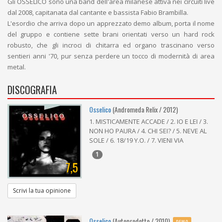
Gli OSSELICO sono una band dell'area milanese attiva nei circuiti live
dal 2008, capitanata dal cantante e bassista Fabio Brambilla.
L'esordio che arriva dopo un apprezzato demo album, porta il nome
del gruppo e contiene sette brani orientati verso un hard rock
robusto, che gli incroci di chitarra ed organo trascinano verso
sentieri anni '70, pur senza perdere un tocco di modernità di area
metal.
DISCOGRAFIA
Osselico
(Andromeda Relix / 2012)
1. MISTICAMENTE ACCADE / 2. IO E LEI / 3.
NON HO PAURA / 4. CHI SEI? / 5. NEVE AL
SOLE / 6. 18/19 Y.O. / 7. VIENI VIA
1
7,5
Scrivi la tua opinione
Osselico
(Autoprodotto / 2010)
DEMO