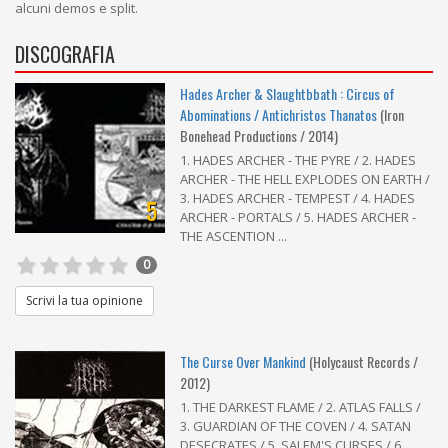
alcuni demos e split.
DISCOGRAFIA
Hades Archer & Slaughtbbath : Circus of
Abominations ​/ ​Antichristos Thanatos
(Iron
Bonehead Productions / 2014)
1. HADES ARCHER - THE PYRE / 2. HADES
ARCHER - THE HELL EXPLODES ON EARTH /
3. HADES ARCHER - TEMPEST / 4. HADES
5
ARCHER - PORTALS / 5. HADES ARCHER -
THE ASCENTION ...
0
Scrivi la tua opinione
The Curse Over Mankind
(Holycaust Records /
2012)
1. THE DARKEST FLAME / 2. ATLAS FALLS /
3. GUARDIAN OF THE COVEN / 4. SATAN
DESECRATES / 5. SALEM'S CURSES / 6.