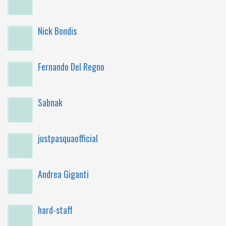
Nick Bondis
Fernando Del Regno
Sabnak
justpasquaofficial
Andrea Giganti
hard-staff