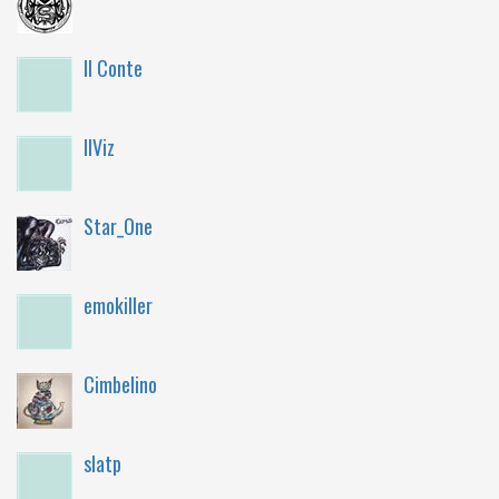
Il Conte
IlViz
Star_One
emokiller
Cimbelino
slatp