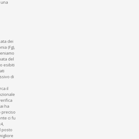
e una
ata dei
ia (Fg),
iteniamo
nata del
 esibiti
ati
ssivo di
ca il
nzionale
erifica
ai ha
o preciso
nte ci fu
x4,
el posto
igliore