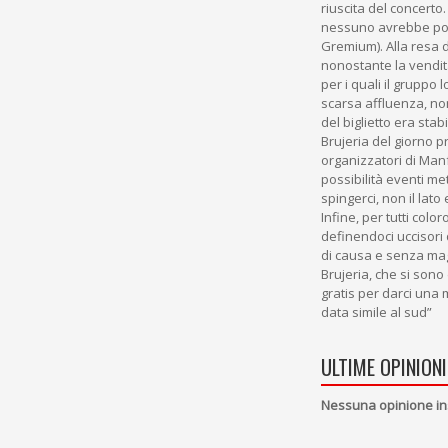
riuscita del concerto.
nessuno avrebbe potu
Gremium). Alla resa de
nonostante la vendita
per i quali il gruppo
scarsa affluenza, non
del biglietto era stab
Brujeria del giorno p
organizzatori di Ma
possibilità eventi me
spingerci, non il la
Infine, per tutti colo
definendoci uccisori 
di causa e senza maga
Brujeria, che si sono
gratis per darci una 
data simile al sud”
ULTIME OPINIONI
Nessuna opinione in