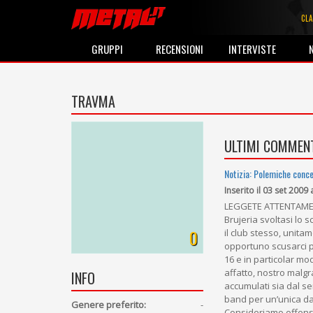
CLA
GRUPPI
RECENSIONI
INTERVISTE
TRAVMA
ULTIMI COMMENT
Notizia: Polemiche conc
Inserito il 03 set 2009 
LEGGETE ATTENTAMENTE
Brujeria svoltasi lo
0
il club stesso, unita
opportuno scusarci pr
16 e in particolar m
affatto, nostro malgra
INFO
accumulati sia dal se
band per un’unica data
Genere preferito:
-
Consideriamo offensi