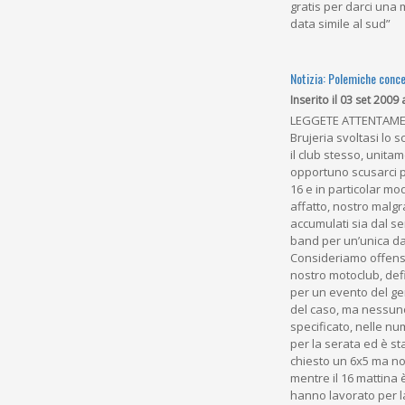
gratis per darci una 
data simile al sud”
Notizia: Polemiche conc
Inserito il 03 set 2009 
LEGGETE ATTENTAMENTE
Brujeria svoltasi lo
il club stesso, unita
opportuno scusarci pr
16 e in particolar m
affatto, nostro malgra
accumulati sia dal se
band per un’unica data
Consideriamo offensi
nostro motoclub, def
per un evento del gen
del caso, ma nessuno
specificato, nelle nu
per la serata ed è st
chiesto un 6x5 ma non
mentre il 16 mattina è
hanno lavorato per l