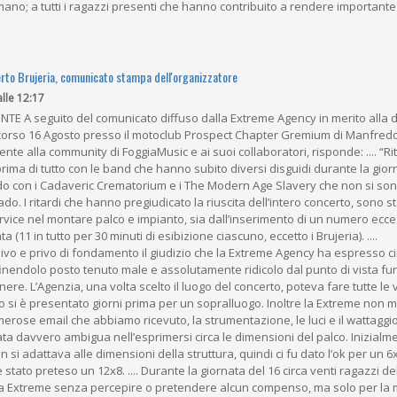
mano; a tutti i ragazzi presenti che hanno contribuito a rendere important
erto Brujeria, comunicato stampa dell'organizzatore
alle 12:17
 A seguito del comunicato diffuso dalla Extreme Agency in merito alla d
 scorso 16 Agosto presso il motoclub Prospect Chapter Gremium di Manfredon
mente alla community di FoggiaMusic e ai suoi collaboratori, risponde: .... “R
ima di tutto con le band che hanno subito diversi disguidi durante la gior
odo con i Cadaveric Crematorium e i The Modern Age Slavery che non si sono
do. I ritardi che hanno pregiudicato la riuscita dell’intero concerto, sono st
rvice nel montare palco e impianto, sia dall’inserimento di un numero ecce
 (11 in tutto per 30 minuti di esibizione ciascuno, eccetto i Brujeria). ....
vo e privo di fondamento il giudizio che la Extreme Agency ha espresso cir
inendolo posto tenuto male e assolutamente ridicolo dal punto di vista fu
ere. L’Agenzia, una volta scelto il luogo del concerto, poteva fare tutte le v
 si è presentato giorni prima per un sopralluogo. Inoltre la Extreme non m
merose email che abbiamo ricevuto, la strumentazione, le luci e il wattaggi
ata davvero ambigua nell’esprimersi circa le dimensioni del palco. Inizialme
 si adattava alle dimensioni della struttura, quindi ci fu dato l’ok per un 6
 stato preteso un 12x8. .... Durante la giornata del 16 circa venti ragazzi d
a Extreme senza percepire o pretendere alcun compenso, ma solo per la m