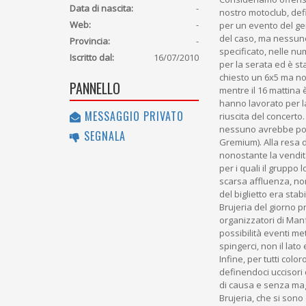
Data di nascita:
-
nostro motoclub, def
Web:
-
per un evento del gen
del caso, ma nessuno
Provincia:
-
specificato, nelle nu
Iscritto dal:
16/07/2010
per la serata ed è st
chiesto un 6x5 ma non
PANNELLO
mentre il 16 mattina è
hanno lavorato per l
MESSAGGIO PRIVATO
riuscita del concerto.
nessuno avrebbe potu
SEGNALA
Gremium). Alla resa de
nonostante la vendita
per i quali il gruppo
scarsa affluenza, non
del biglietto era stab
Brujeria del giorno p
organizzatori di Ma
possibilità eventi me
spingerci, non il la
Infine, per tutti colo
definendoci uccisori 
di causa e senza maga
Brujeria, che si sono