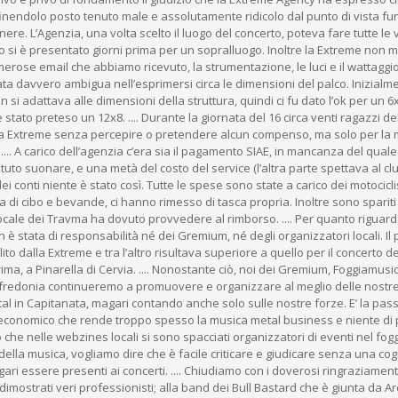
inendolo posto tenuto male e assolutamente ridicolo dal punto di vista fu
ere. L’Agenzia, una volta scelto il luogo del concerto, poteva fare tutte le v
 si è presentato giorni prima per un sopralluogo. Inoltre la Extreme non m
merose email che abbiamo ricevuto, la strumentazione, le luci e il wattaggi
ata davvero ambigua nell’esprimersi circa le dimensioni del palco. Inizialme
 si adattava alle dimensioni della struttura, quindi ci fu dato l’ok per un 6
 stato preteso un 12x8. .... Durante la giornata del 16 circa venti ragazzi d
a Extreme senza percepire o pretendere alcun compenso, ma solo per la m
 .... A carico dell’agenzia c’era sia il pagamento SIAE, in mancanza del quale
to suonare, e una metà del costo del service (l’altra parte spettava al cl
i conti niente è stato così. Tutte le spese sono state a carico dei motocicli
 di cibo e bevande, ci hanno rimesso di tasca propria. Inoltre sono spariti 
 locale dei Travma ha dovuto provvedere al rimborso. .... Per quanto riguard
 è stata di responsabilità né dei Gremium, né degli organizzatori locali. Il
ilito dalla Extreme e tra l’altro risultava superiore a quello per il concerto de
rima, a Pinarella di Cervia. .... Nonostante ciò, noi dei Gremium, Foggiamusi
nfredonia continueremo a promuovere e organizzare al meglio delle nostr
tal in Capitanata, magari contando anche solo sulle nostre forze. E’ la pas
to economico che rende troppo spesso la musica metal business e niente di 
ro che nelle webzines locali si sono spacciati organizzatori di eventi nel fog
della musica, vogliamo dire che è facile criticare e giudicare senza una co
ri essere presenti ai concerti. .... Chiudiamo con i doverosi ringraziamenti
 dimostrati veri professionisti; alla band dei Bull Bastard che è giunta da A