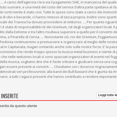
 .... A carico dell’agenzia c’era sia il pagamento SIAE, in mancanza del quale
to suonare, e una metà del costo del service (l’altra parte spettava al cl
i conti niente è stato così. Tutte le spese sono state a carico dei motocicli
 di cibo e bevande, ci hanno rimesso di tasca propria. Inoltre sono spariti 
 locale dei Travma ha dovuto provvedere al rimborso. .... Per quanto riguard
 è stata di responsabilità né dei Gremium, né degli organizzatori locali. Il
ilito dalla Extreme e tra l’altro risultava superiore a quello per il concerto de
rima, a Pinarella di Cervia. .... Nonostante ciò, noi dei Gremium, Foggiamusi
nfredonia continueremo a promuovere e organizzare al meglio delle nostr
tal in Capitanata, magari contando anche solo sulle nostre forze. E’ la pas
to economico che rende troppo spesso la musica metal business e niente di 
ro che nelle webzines locali si sono spacciati organizzatori di eventi nel fog
della musica, vogliamo dire che è facile criticare e giudicare senza una co
ri essere presenti ai concerti. .... Chiudiamo con i doverosi ringraziamenti
 dimostrati veri professionisti; alla band dei Bull Bastard che è giunta da A
mano; a tutti i ragazzi presenti che hanno contribuito a rendere important
 INSERITE
Leggi tutte l
serita da questo utente