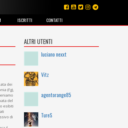
M
ISCRITTI
CONTATTI
ALTRI UTENTI
luciano nexxt
Vitz
ata dei
ia (Fg),
agentorange85
iteniamo
nata del
 esibiti
ati
TureS
ssivo di
ca il