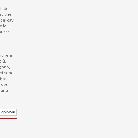
ub dei
sti che,
dei cavi
a la
 prezzo
i
c e
e
sione a
più.
giano,
gnizione
; ai
rezzo
e una
e opinioni