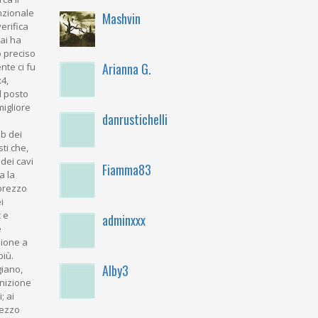
nzionale
Mashvin
erifica
ai ha
o preciso
Arianna G.
nte ci fu
x4,
el posto
igliore
danrustichelli
ub dei
sti che,
dei cavi
Fiamma83
a la
 prezzo
i
c e
adminxxx
e
sione a
più.
Alby3
giano,
gnizione
; ai
rezzo