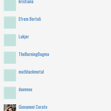
kristiana
Efrem Bertoli
Lukjer
TheBurningDogma
matblackmetal
davenou
Giovannni Corato