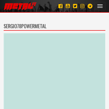
Toggl
navig
SERGIO78POWERMETAL