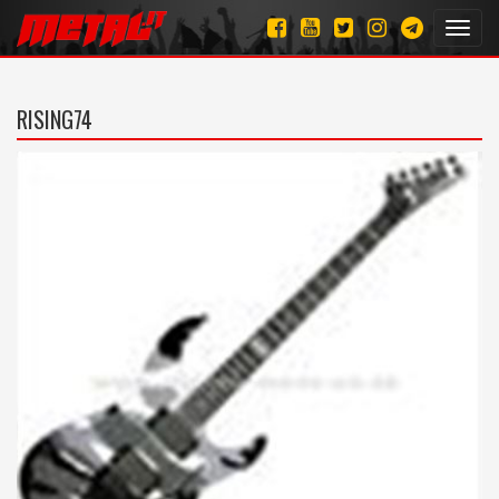
Toggl
navig
RISING74