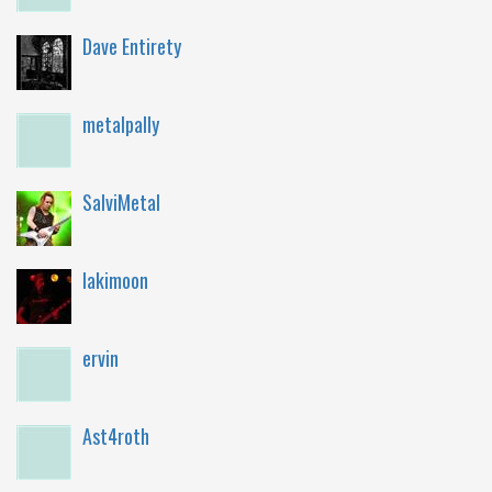
Dave Entirety
metalpally
SalviMetal
lakimoon
ervin
Ast4roth