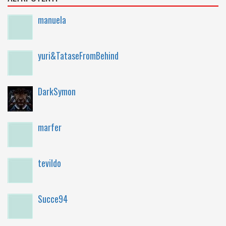
manuela
yuri&TataseFromBehind
DarkSymon
marfer
tevildo
Succe94