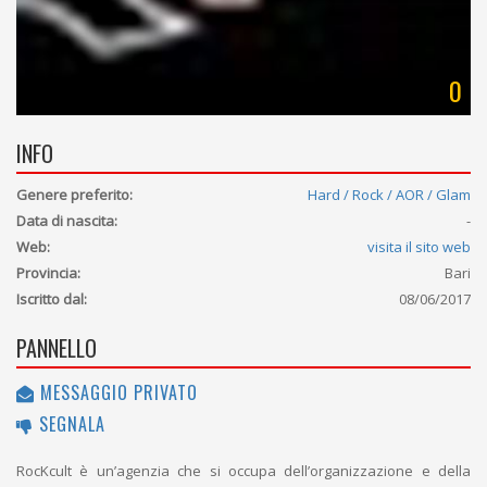
0
INFO
Genere preferito:
Hard / Rock / AOR / Glam
Data di nascita:
-
Web:
visita il sito web
Provincia:
Bari
Iscritto dal:
08/06/2017
PANNELLO
MESSAGGIO PRIVATO
SEGNALA
RocKcult è un’agenzia che si occupa dell’organizzazione e della