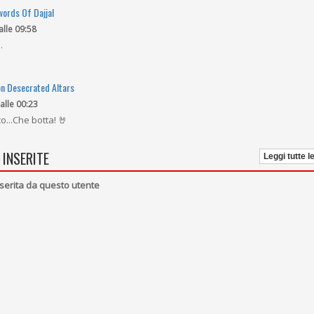
words Of Dajjal
alle 09:58
.
on Desecrated Altars
 alle 00:23
o...Che botta! 🤘
 INSERITE
Leggi tutte l
serita da questo utente