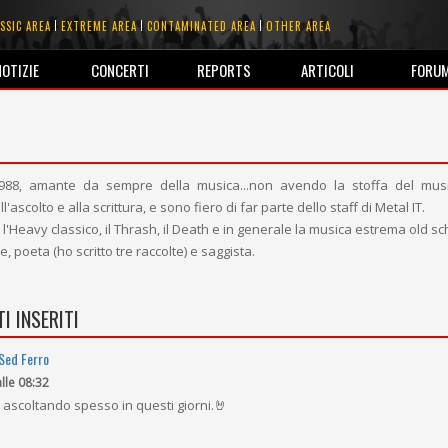
SSIC AREA
EXTREME AREA
CONTAMINATED AREA
OTHER AREA
NOTIZIE
CONCERTI
REPORTS
ARTICOLI
FORU
 1988, amante da sempre della musica...non avendo la stoffa del mus
l'ascolto e alla scrittura, e sono fiero di far parte dello staff di Metal IT.
'Heavy classico, il Thrash, il Death e in generale la musica estrema old sc
, poeta (ho scritto tre raccolte) e saggista.
I INSERITI
 Sed Ferro
alle 08:32
 ascoltando spesso in questi giorni.🤘