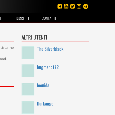
M
ISCRITTI
CONTATTI
ALTRI UTENTI
icista ho
The Silverblack
hool.
bugmenot72
leonida
Darkangel