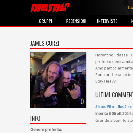
CLA
GRUPPI
RECENSIONI
INTERVISTE
JAMES CURZI
Fiorentino, classe
preferito dedicarmi al
Amo particolarmente l
Sono anche un pittore
Stay Heavy!
ULTIMI COMMENT
0
Album: Vltor - Non Auro
Inserito il 06 ott 2024 
INFO
Grande album, lo sto
Genere preferito:
-