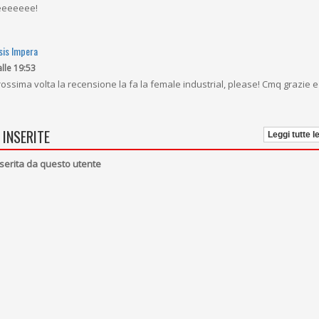
eeeeeee!
sis Impera
alle 19:53
prossima volta la recensione la fa la female industrial, please! Cmq grazie
 INSERITE
Leggi tutte l
serita da questo utente