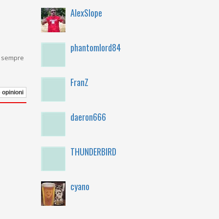
AlexSlope
phantomlord84
 e sempre
FranZ
e opinioni
daeron666
THUNDERBIRD
cyano