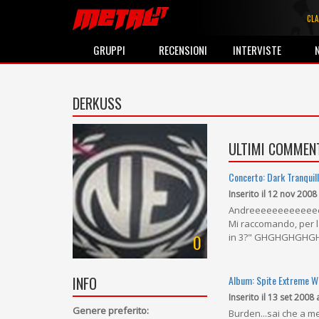
CLA
GRUPPI
RECENSIONI
INTERVISTE
DERKUSS
ULTIMI COMMENT
Concerto: Dark Tranquil
Inserito il 12 nov 2008
Andreeeeeeeeeeeee! Ma 
Mi raccomando, per l
0
in 3?" GHGHGHGHGH!
Album: Spite Extreme Wi
INFO
Inserito il 13 set 2008 
Genere preferito:
Burden...sai che a m