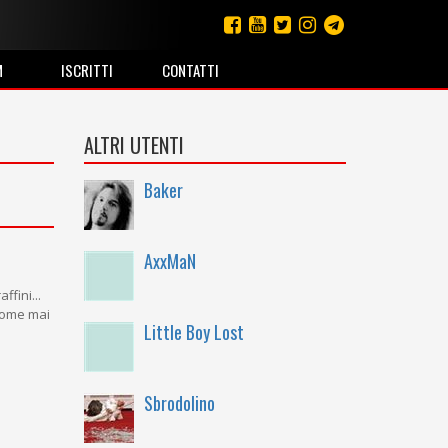
M
ISCRITTI
CONTATTI
ALTRI UTENTI
Baker
AxxMaN
ffini...
 come mai
Little Boy Lost
Sbrodolino