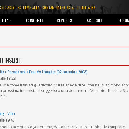
SSIC AREA
EXTREME AREA
CONTAMINATED AREA
OTHER AREA
NOTIZIE
CONCERTI
REPORTS
ARTICOLI
FORU
I INSERITI
lity + Poisonblack + Fear My Thoughts (02 novembre 2008)
 alle 13:28
come li finisci gli articoli??? Mi fa specie di te...che hai gusti molto sopra
a prossima intervista, ti suggerisco una domanda... "Ah, noto che siete 3,
 :*
ng - Vltra
alle 19:43
e non piace questo genere ma, da come scrivi, mi verrebbe da comprare