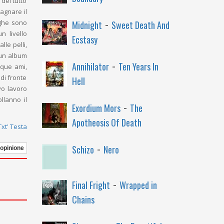
del tutto
agnare il
-
ighe sono
Midnight
Sweet Death And
n livello
Ecstasy
lle pelli,
 un album
-
Annihilator
Ten Years In
nque ami,
di fronte
Hell
vo lavoro
llanno il
-
Exordium Mors
The
Apotheosis Of Death
xt' Testa
-
Schizo
Nero
 opinione
-
Final Fright
Wrapped in
Chains