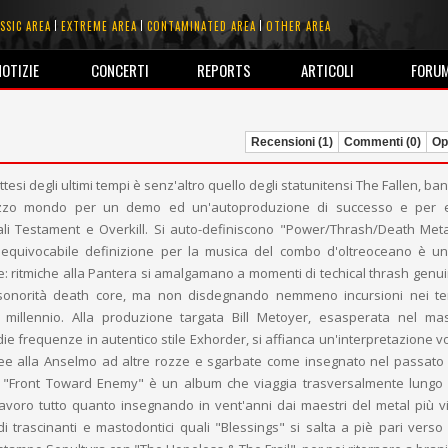
SSIC AREA
EXTREME AREA
CONTAMINATED AREA
OTHER AREA
NOTIZIE
CONCERTI
REPORTS
ARTICOLI
FORU
Recensioni (1)
Commenti (0)
Opi
ttesi degli ultimi tempi è senz'altro quello degli statunitensi The Fallen, ba
ezzo mondo per un demo ed un'autoproduzione di successo e per es
li Testament e Overkill. Si auto-definiscono "Power/Thrash/Death Meta
inequivocabile definizione per la musica del combo d'oltreoceano è u
e: ritmiche alla Pantera si amalgamano a momenti di techical thrash gen
sonorità death core, ma non disdegnando nemmeno incursioni nei ter
millennio. Alla produzione targata Bill Metoyer, esasperata nel mas
e frequenze in autentico stile Exhorder, si affianca un'interpretazione v
nee alla Anselmo ad altre rozze e sgarbate come insegnato nel passat
 "Front Toward Enemy" è un album che viaggia trasversalmente lungo 
avoro tutto quanto insegnando in vent'anni dai maestri del metal più v
i trascinanti e mastodontici quali "Blessings" si salta a piè pari vers