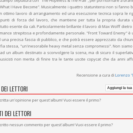
stampo Sepultura con "The Hopeless & The Frail", per poi ritornare a brani 
li "What I Have Become". Musicalmente i quattro statunitensi non si fanno b
 ottimo lavoro di arrangiamento ed una esecuzione tecnica sopra le r
i punti di forza del lavoro, che mantiene per tutta la propria durata u
tutto esente da cali. Particolarmente brillante il lavoro di Max Wolff dietro a
rmance strepitosa e profondamente personale. "Front Toward Enemy" è
d una precisa fascia di pubblico, e che potrà essere apprezzato da chiu
afia stessa, "un'inesorabile heavy metal senza compromessi". Non siamo 
ad un album destinato a sconvolgere la scena, ma di sicuro il superlati
usicisti non merita di finire tra le tante uscite copycat che da anni affo
Recensione a cura di
Lorenzo 'T
 DEI LETTORI
Aggiungi la tua
critta un'opinione per quest'album! Vuoi essere il primo?
I DEI LETTORI
critto nessun commento per quest'album! Vuoi essere il primo?