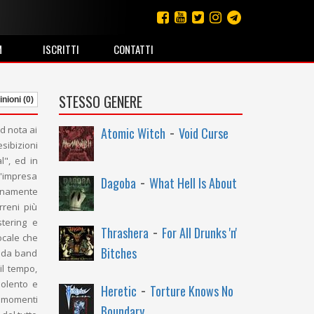
M
ISCRITTI
CONTATTI
STESSO GENERE
nioni (0)
-
nd nota ai
Atomic Witch
Void Curse
ibizioni
l", ed in
-
n'impresa
Dagoba
What Hell Is About
uinamente
reni più
tering e
-
Thrashera
For All Drunks 'n'
ocale che
Bitches
o da band
il tempo,
-
iolento e
Heretic
Torture Knows No
o momenti
Boundary