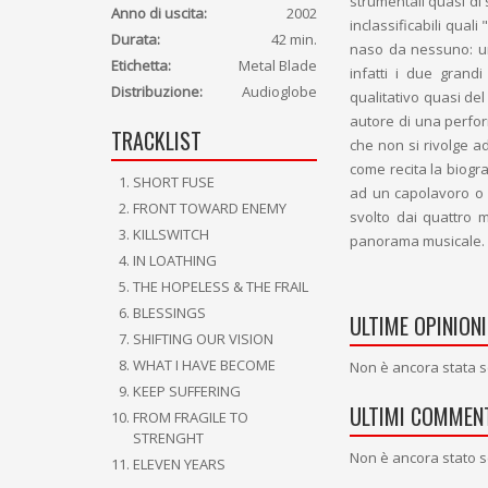
strumentali quasi di 
Anno di uscita:
2002
inclassificabili qua
Durata:
42 min.
naso da nessuno: un
Etichetta:
Metal Blade
infatti i due grand
Distribuzione:
Audioglobe
qualitativo quasi del 
autore di una perfo
TRACKLIST
che non si rivolge a
come recita la biogr
SHORT FUSE
ad un capolavoro o 
FRONT TOWARD ENEMY
svolto dai quattro m
KILLSWITCH
panorama musicale.
IN LOATHING
THE HOPELESS & THE FRAIL
BLESSINGS
ULTIME OPINIONI
SHIFTING OUR VISION
WHAT I HAVE BECOME
Non è ancora stata s
KEEP SUFFERING
ULTIMI COMMENT
FROM FRAGILE TO
STRENGHT
Non è ancora stato s
ELEVEN YEARS