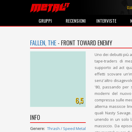
CLA
GRUPPI
RECENSIONI
INTERVISTE
FALLEN, THE
- FRONT TOWARD ENEMY
Uno dei debutti più a
tape-traders di m
supporto ad act qua
effetti scovare un'
senz'altro disagevol
'80, passando per 
moderni del nuovo 
6,5
compressa sulle medi
alterna massicce li
quali Nasty Savage.
INFO
unendo in un solo l
massiccio. Da episod
Genere:
Thrash / Speed Metal