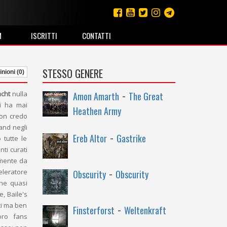
M
ISCRITTI
CONTATTI
STESSO GENERE
nioni (0)
-
acht
nulla
Amon Amarth
The Great
mi ha mai
Heathen Army
non credo
and negli
-
Ereb Altor
Gastrike
 tutte le
nti curati
almente da
-
eleratore
Obscurity
Obscurity
che quasi
, Baile's
-
ci ma ben
Finsterforst
Weltenkraft
oro fans