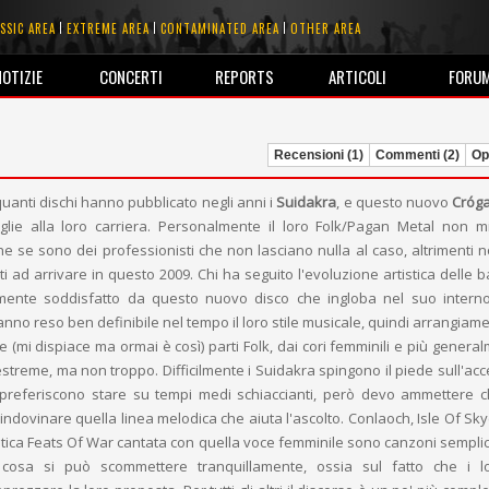
SSIC AREA
EXTREME AREA
CONTAMINATED AREA
OTHER AREA
NOTIZIE
CONCERTI
REPORTS
ARTICOLI
FORU
Recensioni (1)
Commenti (2)
Opi
quanti dischi hanno pubblicato negli anni i
Suidakra
, e questo nuovo
Cróg
glie alla loro carriera. Personalmente il loro Folk/Pagan Metal non 
he se sono dei professionisti che non lasciano nulla al caso, altrimenti 
i ad arrivare in questo 2009. Chi ha seguito l'evoluzione artistica delle b
mente soddisfatto da questo nuovo disco che ingloba nel suo interno
anno reso ben definibile nel tempo il loro stile musicale, quindi arrangiame
lite (mi dispiace ma ormai è così) parti Folk, dai cori femminili e più gener
estreme, ma non troppo. Difficilmente i Suidakra spingono il piede sull'acc
preferiscono stare su tempi medi schiaccianti, però devo ammettere 
ndovinare quella linea melodica che aiuta l'ascolto. Conlaoch, Isle Of Skye
tica Feats Of War cantata con quella voce femminile sono canzoni sempli
cosa si può scommettere tranquillamente, ossia sul fatto che i l