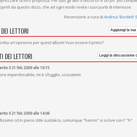
ezzare la loro proposta. Per tutti gli altri il discorso è un po' più compl
coprirli da questo disco, che ad ogni modo rivela i suoi punti di interesse.
Recensione a cura di
Andrea 'BurdeN' 
 DEI LETTORI
Aggiungi la tua
critta un'opinione per quest'album! Vuoi essere il primo?
I DEI LETTORI
Leggi la discussione
erito il 21 feb 2009 alle 16:15
rore imperdonabile, mi è sfuggito, scusatemi.
erito il 21 feb 2009 alle 14:06
llissimo cd in pieno stile suidakra. comunque "hanno" si scrive con l' "h"