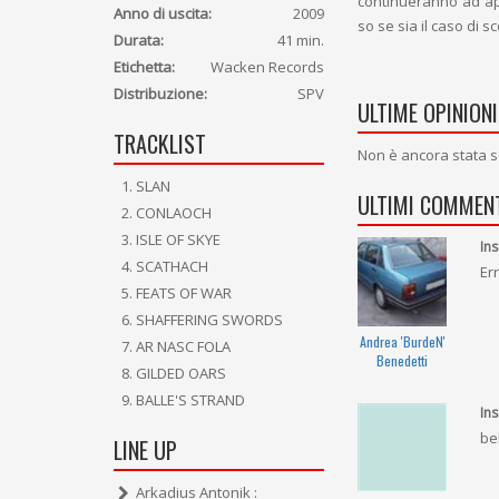
continueranno ad appr
Anno di uscita:
2009
so se sia il caso di s
Durata:
41 min.
Etichetta:
Wacken Records
Distribuzione:
SPV
ULTIME OPINIONI
TRACKLIST
Non è ancora stata s
SLAN
ULTIMI COMMENT
CONLAOCH
ISLE OF SKYE
Ins
SCATHACH
Er
FEATS OF WAR
SHAFFERING SWORDS
Andrea 'BurdeN'
AR NASC FOLA
Benedetti
GILDED OARS
BALLE'S STRAND
Ins
be
LINE UP
Arkadius Antonik :