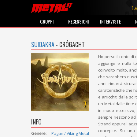
CLA
GRUPPI
RECENSIONI
INTERVISTE
SUIDAKRA
- CRÓGACHT
Ho perso il conto di 
aggiunge e nulla to
coinvolto molto, anc
che sarebbero riuscit
anni rimarrà sicura
caratteristiche che h
e arricchiti dalle so
7
un Metal dalle tinte 
in modo eccessivo, 
sempre riescono ad i
INFO
Strand oppure l'acus
concepite. Su una 
Genere:
Pagan / Viking Metal