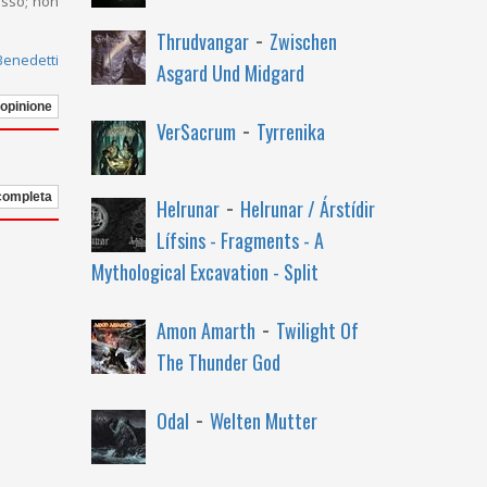
esso; non
-
Thrudvangar
Zwischen
Benedetti
Asgard Und Midgard
 opinione
-
VerSacrum
Tyrrenika
-
 completa
Helrunar
Helrunar / Árstídir
Lífsins - Fragments - A
Mythological Excavation - Split
-
Amon Amarth
Twilight Of
The Thunder God
-
Odal
Welten Mutter