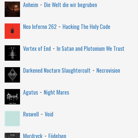
-
Anheim
Die Welt die wir begruben
-
Neo Inferno 262
Hacking The Holy Code
-
Vortex of End
In Satan and Plutonium We Trust
-
Darkened Nocturn Slaughtercult
Necrovision
-
Agatus
Night Mares
-
Roswell
Void
-
Murdryck
Födelsen