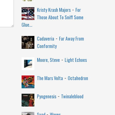
-
Kristy Krash Majors
For
Those About To Sniff Some
Glue...
-
Cadaveria
Far Away From
Conformity
-
Moore, Steve
Light Echoes
-
The Mars Volta
Octahedron
-
Pyogenesis
Twinaleblood
-
Suad
Waves