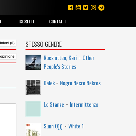
M
ISCRITTI
CONTATTI
STESSO GENERE
nioni (0)
-
Rueslatten, Kari
Other
 opinione
People's Stories
-
Dalek
Negro Necro Nekros
-
Le Stanze
Intermittenza
-
Sunn O)))
White 1