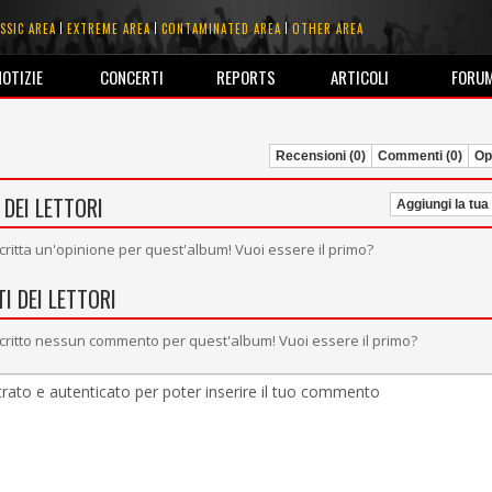
SSIC AREA
EXTREME AREA
CONTAMINATED AREA
OTHER AREA
NOTIZIE
CONCERTI
REPORTS
ARTICOLI
FORU
Recensioni (0)
Commenti (0)
Opi
 DEI LETTORI
Aggiungi la tua
critta un'opinione per quest'album! Vuoi essere il primo?
I DEI LETTORI
critto nessun commento per quest'album! Vuoi essere il primo?