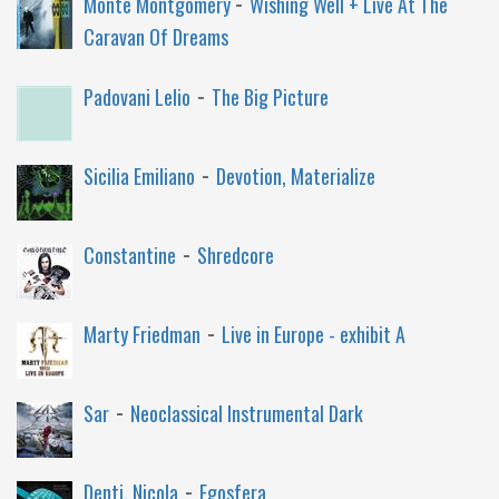
-
Monte Montgomery
Wishing Well + Live At The
Caravan Of Dreams
-
Padovani Lelio
The Big Picture
-
Sicilia Emiliano
Devotion, Materialize
-
Constantine
Shredcore
-
Marty Friedman
Live in Europe - exhibit A
-
Sar
Neoclassical Instrumental Dark
-
Denti, Nicola
Egosfera