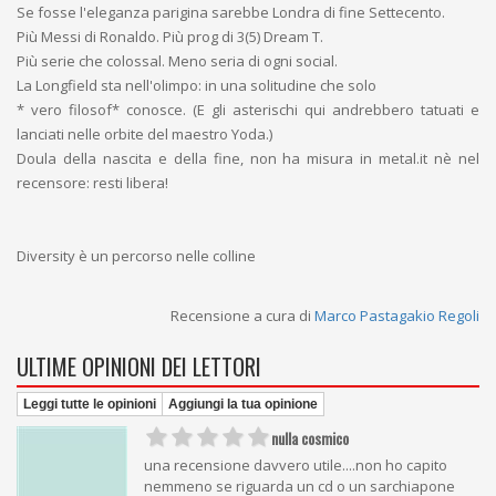
Se fosse l'eleganza parigina sarebbe Londra di fine Settecento.
Più Messi di Ronaldo. Più prog di 3(5) Dream T.
Più serie che colossal. Meno seria di ogni social.
La Longfield sta nell'olimpo: in una solitudine che solo
* vero filosof* conosce. (E gli asterischi qui andrebbero tatuati e
lanciati nelle orbite del maestro Yoda.)
Doula della nascita e della fine, non ha misura in metal.it nè nel
recensore: resti libera!
Diversity è un percorso nelle colline
Recensione a cura di
Marco Pastagakio Regoli
ULTIME OPINIONI DEI LETTORI
Leggi tutte le opinioni
Aggiungi la tua opinione
nulla cosmico
una recensione davvero utile....non ho capito
nemmeno se riguarda un cd o un sarchiapone