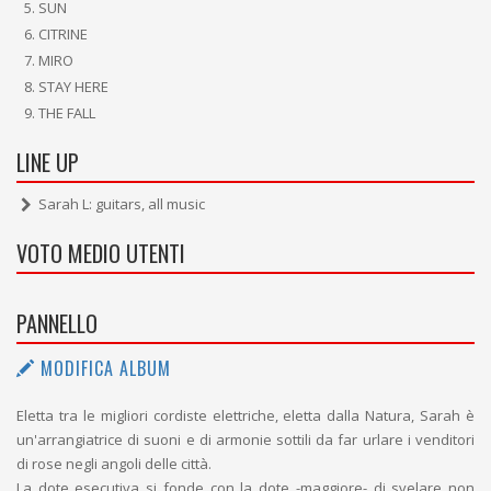
SUN
CITRINE
MIRO
STAY HERE
THE FALL
LINE UP
Sarah L: guitars, all music
VOTO MEDIO UTENTI
PANNELLO
MODIFICA ALBUM
Eletta tra le migliori cordiste elettriche, eletta dalla Natura, Sarah è
un'arrangiatrice di suoni e di armonie sottili da far urlare i venditori
di rose negli angoli delle città.
La dote esecutiva si fonde con la dote -maggiore- di svelare non