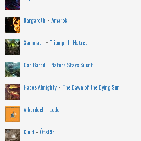
-
Nargaroth
Amarok
-
Sammath
Triumph In Hatred
-
Can Bardd
Nature Stays Silent
-
Hades Almighty
The Dawn of the Dying Sun
-
Alkerdeel
Lede
-
Kjeld
Ôfstân