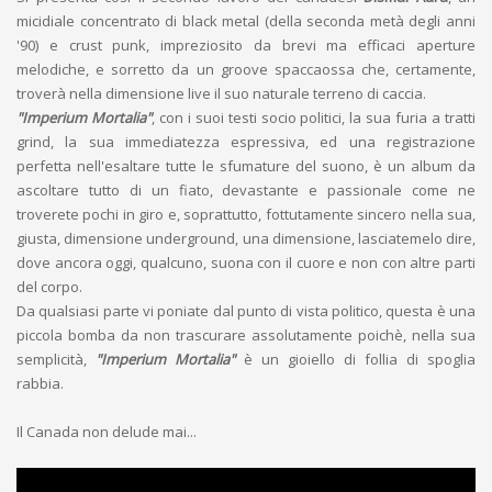
micidiale concentrato di black metal (della seconda metà degli anni
'90) e crust punk, impreziosito da brevi ma efficaci aperture
melodiche, e sorretto da un groove spaccaossa che, certamente,
troverà nella dimensione live il suo naturale terreno di caccia.
"Imperium Mortalia"
, con i suoi testi socio politici, la sua furia a tratti
grind, la sua immediatezza espressiva, ed una registrazione
perfetta nell'esaltare tutte le sfumature del suono, è un album da
ascoltare tutto di un fiato, devastante e passionale come ne
troverete pochi in giro e, soprattutto, fottutamente sincero nella sua,
giusta, dimensione underground, una dimensione, lasciatemelo dire,
dove ancora oggi, qualcuno, suona con il cuore e non con altre parti
del corpo.
Da qualsiasi parte vi poniate dal punto di vista politico, questa è una
piccola bomba da non trascurare assolutamente poichè, nella sua
semplicità,
"Imperium Mortalia"
è un gioiello di follia di spoglia
rabbia.
Il Canada non delude mai...