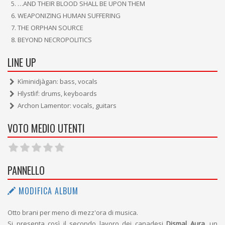
…AND THEIR BLOOD SHALL BE UPON THEM
WEAPONIZING HUMAN SUFFERING
THE ORPHAN SOURCE
BEYOND NECROPOLITICS
LINE UP
Kìminidjàgan: bass, vocals
Hlystlif: drums, keyboards
Archon Lamentor: vocals, guitars
VOTO MEDIO UTENTI
PANNELLO
MODIFICA ALBUM
Otto brani per meno di mezz'ora di musica.
Si presenta così il secondo lavoro dei canadesi
Dismal Aura
, un