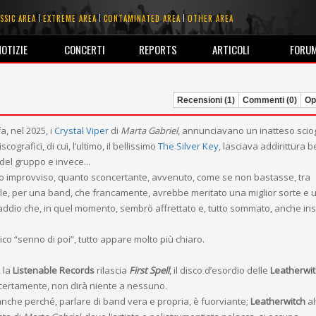
SSIC AREA
EXTREME AREA
CONTAMINATED AREA
OTHER AREA
NOTIZIE
CONCERTI
REPORTS
ARTICOLI
FORU
Recensioni (1)
Commenti (0)
Opi
, nel 2025, i
Crystal Viper
di
Marta Gabriel
, annunciavano un inatteso scio
cografici, di cui, l’ultimo, il bellissimo
The Silver Key
, lasciava addirittura 
 del gruppo e invece...
o improvviso, quanto sconcertante, avvenuto, come se non bastasse, tra
ale, per una band, che francamente, avrebbe meritato una miglior sorte e 
addio che, in quel momento, sembrò affrettato e, tutto sommato, anche in
sico “senno di poi”, tutto appare molto più chiaro.
, la
Listenable Records
rilascia
First Spell
, il disco d’esordio delle
Leatherwi
certamente, non dirà niente a nessuno.
nche perché, parlare di band vera e propria, è fuorviante;
Leatherwitch
al