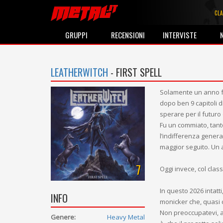
CLA
GRUPPI
RECENSIONI
INTERVISTE
LEATHERWITCH
- FIRST SPELL
Solamente un anno fa
dopo ben 9 capitoli dis
sperare per il futuro
Fu un commiato, tant
l’indifferenza gener
maggior seguito. Un 
7
Oggi invece, col clas
In questo 2026 intatti
INFO
monicker che, quasi 
Non preoccupatevi, a
Genere:
Heavy Metal