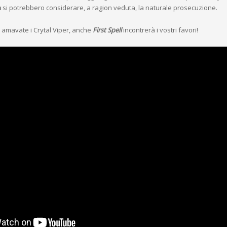
h
si potrebbero considerare, a ragion veduta, la naturale prosecuzione.
ià amavate i Crytal Viper, anche
First Spell
incontrerà i vostri favori!