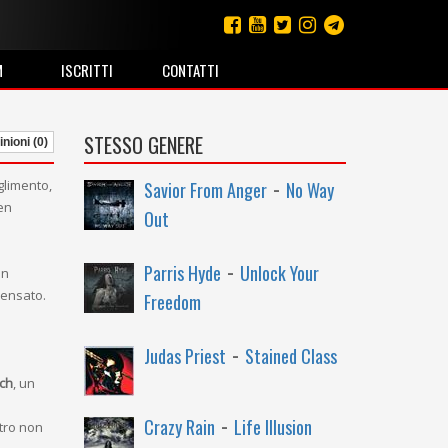
M
ISCRITTI
CONTATTI
STESSO GENERE
nioni (0)
-
glimento,
Savior From Anger
No Way
ben
Out
-
Parris Hyde
Unlock Your
un
sensato.
Freedom
-
Judas Priest
Stained Class
tch
, un
-
Crazy Rain
Life Illusion
tro non