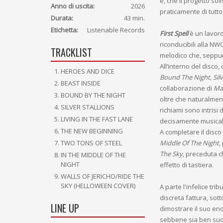
è, che il progetto sol
Anno di uscita:
2026
praticamente di tutto
Durata:
43 min.
Etichetta:
Listenable Records
First Spell
è un lavoro
riconducibili alla N
TRACKLIST
melodico che, seppur 
All’interno del disco,
HEROES AND DICE
Bound The Night, Silv
BEAST INSIDE
collaborazione di
Ma
BOUND BY THE NIGHT
oltre che naturalmen
SILVER STALLIONS
richiami sono intrisi 
LIVING IN THE FAST LANE
decisamente musicali
THE NEW BEGINNING
A completare il disco
Middle Of The Night
,
TWO TONS OF STEEL
The Sky
, preceduta c
IN THE MIDDLE OF THE
NIGHT
effetto di tastiera.
WALLS OF JERICHO/RIDE THE
SKY (HELLOWEEN COVER)
A parte l'infelice trib
discreta fattura, sott
LINE UP
dimostrare il suo en
sebbene sia ben suona