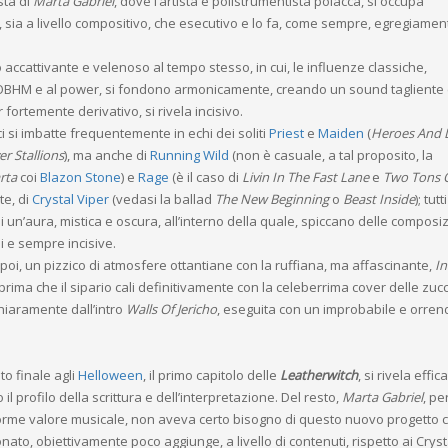
ista di
Marta Gabriel
, dove l’artista e polistrumentista polacca, si occupa
, sia a livello compositivo, che esecutivo e lo fa, come sempre, egregiamen
 accattivante e velenoso al tempo stesso, in cui, le influenze classiche,
WOBHM e al power, si fondono armonicamente, creando un sound tagliente
fortemente derivativo, si rivela incisivo.
 ci si imbatte frequentemente in echi dei soliti
Priest
e
Maiden
(
Heroes And D
er Stallions
), ma anche di
Running Wild
(non è casuale, a tal proposito, la
rta
coi
Blazon Stone
) e
Rage
(è il caso di
Livin In The Fast Lane
e
Two Tons O
te, di
Crystal Viper
(vedasi la ballad
The New Beginning
o
Beast Inside
); tut
di un’aura, mistica e oscura, all’interno della quale, spiccano delle composi
 e sempre incisive.
 poi, un pizzico di atmosfere ottantiane con la ruffiana, ma affascinante,
In
 prima che il sipario cali definitivamente con la celeberrima cover delle zu
hiaramente dall’intro
Walls Of Jericho
, eseguita con un improbabile e orren
uto finale agli
Helloween
, il primo capitolo delle
Leatherwitch
, si rivela effic
o il profilo della scrittura e dell’interpretazione. Del resto,
Marta Gabriel
, pe
orme valore musicale, non aveva certo bisogno di questo nuovo progetto 
to, obiettivamente poco aggiunge, a livello di contenuti, rispetto ai Cryst