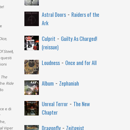
te!
-
Astral Doors
Raiders of the
Ark
 e
-
Culprit
Guilty As Charged!
ice,
(reissue)
f Steel
),
ti questi
-
Loudness
Once and for All
zioni
 The
-
Album
Zephaniah
cche
Ride
do
-
Unreal Terror
The New
ace e di
Chapter
r
che,
-
Dragonfly
Zeitgeist
al Viper