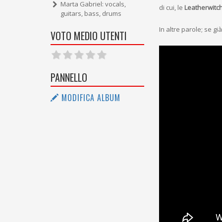
Marta Gabriel: vocals,
di cui, le
Leatherwitc
guitars, bass, drums
In altre parole; se g
VOTO MEDIO UTENTI
PANNELLO
MODIFICA ALBUM