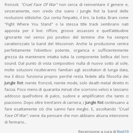
fronzoli.
"Cruel Face Of War"
non cerca di reinventare il genere e,
sinceramente, non credo che siano i Jungle Rot la band delle
rivoluzioni stilistiche. Qui conta l’impatto, il tiro, la botta. Brani come
"Fight Where You Stand" o la stessa title track sembrano nati
apposta per il live: riffoni, groove assassini e quell’attitudine
ignorante nel senso più positivo del termine che ha sempre
caratterizzato la band del Wisconsin. Anche la produzione centra
perfettamente l’obiettivo: potente, organica e sufficientemente
grezza da mantenere intatta tutta la componente bellica del loro
sound. Dal punto di vista compositivo nulla di nuovo sotto al sole,
molte soluzioni risulteranno familiari agli ascoltatori di lunga data,
ma il disco funziona proprio perché resta fedele alla filosofia dei
Jungle Rot
: niente fronzoli, niente mode, solo death metal diretto in
faccia. Poco meno di quaranta minuti che scorrono veloci e lasciano
addosso quell’odore di palco, sudore e amplificatori che tanto ci
piacciono. Dopo oltre trent’anni di carriera, i
Jungle Rot
continuano a
fare esattamente ciò che sanno fare meglio. E, ascoltando
"Cruel
Face Of War"
, viene da pensare che non abbiano alcuna intenzione
di fermarsi...
Recensione a cura di
Rix619