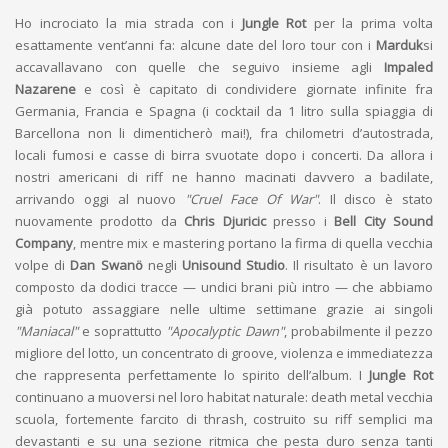
Ho incrociato la mia strada con i
Jungle Rot
per la prima volta
esattamente vent’anni fa: alcune date del loro tour con i
Marduk
si
accavallavano con quelle che seguivo insieme agli
Impaled
Nazarene
e così è capitato di condividere giornate infinite fra
Germania, Francia e Spagna (i cocktail da 1 litro sulla spiaggia di
Barcellona non li dimenticherò mai!), fra chilometri d’autostrada,
locali fumosi e casse di birra svuotate dopo i concerti. Da allora i
nostri americani di riff ne hanno macinati davvero a badilate,
arrivando oggi al nuovo
"Cruel Face Of War"
. Il disco è stato
nuovamente prodotto da
Chris Djuricic
presso i
Bell City Sound
Company
, mentre mix e mastering portano la firma di quella vecchia
volpe di
Dan Swanö
negli
Unisound Studio
. Il risultato è un lavoro
composto da dodici tracce — undici brani più intro — che abbiamo
già potuto assaggiare nelle ultime settimane grazie ai singoli
"Maniacal"
e soprattutto
"Apocalyptic Dawn"
, probabilmente il pezzo
migliore del lotto, un concentrato di groove, violenza e immediatezza
che rappresenta perfettamente lo spirito dell’album. I
Jungle Rot
continuano a muoversi nel loro habitat naturale: death metal vecchia
scuola, fortemente farcito di thrash, costruito su riff semplici ma
devastanti e su una sezione ritmica che pesta duro senza tanti