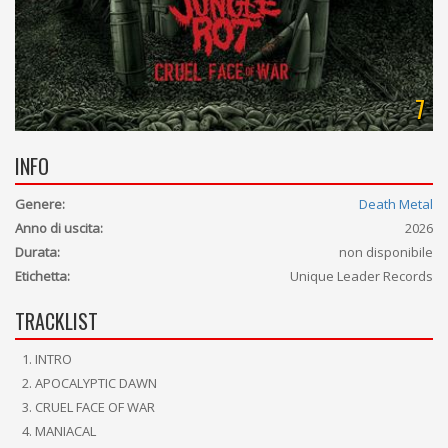
7
INFO
Genere:
Death Metal
Anno di uscita:
2026
Durata:
non disponibile
Etichetta:
Unique Leader Records
TRACKLIST
INTRO
APOCALYPTIC DAWN
CRUEL FACE OF WAR
MANIACAL