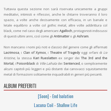
Tuttavia questa sezione non sarà riservata unicamente a gruppi
meditativi, intimisti e riflessivi, anche le chitarre troveranno il loro
spazio, a volte anche decisamente con efficacia, in un banale e
letale equilibrio a volte col gothic metal, altre volte addirittura col
black, come nel caso degli americani
Agalloch
, protagonisti indiscussi
di questi ultimi anni, così come gli
Antimatter
o gli
Ashram
.
Non mancano i nomi più noti e classici del genere come gli affermati
Lacrimosa
, i
Clan of Xymox
, i
Theatre of Tragedy
oggi orfani di
Liv
Kristine
, la stessa
Kari Rueslatten
ex singer dei
The 3rd and the
Mortal
, i
Poisonblack
di
Ville Laihala
dei
Sentenced
, o semplicemente
alcuni capitoli più leggeri e più distanti dai canovacci squisitamente
metal di formazioni solitamente inquadrabili in generi più pesanti.
ALBUM PREFERITI
[Soon]
-
End Isolation
Lacuna Coil
-
Shallow Life