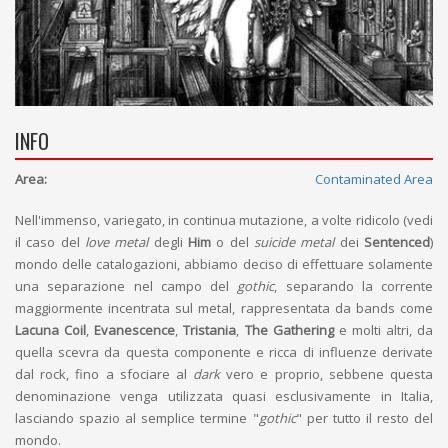
INFO
Area:
Contaminated Area
Nell'immenso, variegato, in continua mutazione, a volte ridicolo (vedi
il caso del
love metal
degli
Him
o del
suicide metal
dei
Sentenced
)
mondo delle catalogazioni, abbiamo deciso di effettuare solamente
una separazione nel campo del
gothic
, separando la corrente
maggiormente incentrata sul metal, rappresentata da bands come
Lacuna Coil
,
Evanescence
,
Tristania
,
The Gathering
e molti altri, da
quella scevra da questa componente e ricca di influenze derivate
dal rock, fino a sfociare al
dark
vero e proprio, sebbene questa
denominazione venga utilizzata quasi esclusivamente in Italia,
lasciando spazio al semplice termine "
gothic
" per tutto il resto del
mondo.