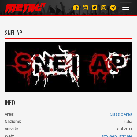
Toggl
navig
SNEI AP
INFO
Area:
Classic Area
Nazione:
Italia
Attività:
dal 2011
Web:
sito web ufficiale