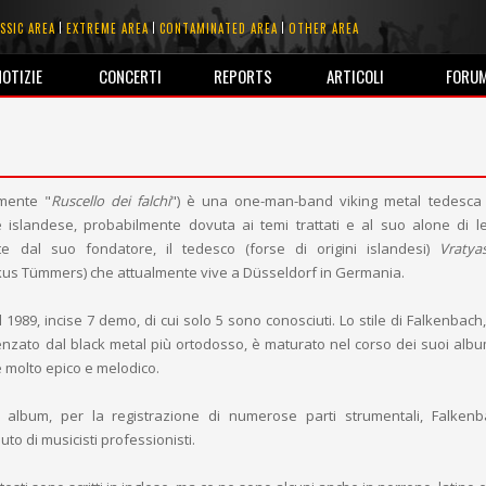
SSIC AREA
EXTREME AREA
CONTAMINATED AREA
OTHER AREA
NOTIZIE
CONCERTI
REPORTS
ARTICOLI
FORU
lmente "
Ruscello dei falchi
") è una one-man-band viking metal tedesca 
ne islandese, probabilmente dovuta ai temi trattati e al suo alone di l
te dal suo fondatore, il tedesco (forse di origini islandesi)
Vratya
us Tümmers) che attualmente vive a Düsseldorf in Germania.
1989, incise 7 demo, di cui solo 5 sono conosciuti. Lo stile di Falkenbach, 
nzato dal black metal più ortodosso, è maturato nel corso dei suoi albu
e molto epico e melodico.
e album, per la registrazione di numerose parti strumentali, Falken
uto di musicisti professionisti.