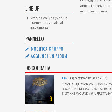
La maggior parte dei 
antico. Le canzoni tr
LINE UP
mitologia norrena.
Vratyas Vakyas (Markus
Tuemmers): vocals, all
instruments
PANNELLO
MODIFICA GRUPPO
AGGIUNGI UN ALBUM
DISCOGRAFIA
Asa
(Prophecy Productions / 2013)
1. VAER STJERNAR VAERDAN / 2. W
BRONZEN EMBRACE / 5. EWEROUN /
8. STIKKE WOUND / 9. UFIRSTANA
9