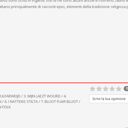
testi sono scritti in inglese, ma ce ne sono alcuni anche in norreno, latino
attano principalmente di racconti epici, elementi della tradizione religios
0
ULFARWEIJD / 3. MIJN LAEZT WOURD / 4.
Scrivi la tua opinione
 6. I NATTENS STILTA / 7. BLUOT FUëR BLUOT /
N FOLK