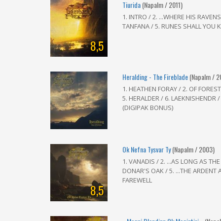
Tiurida
(Napalm / 2011)
1. INTRO / 2. ...WHERE HIS RAVEN
TANFANA / 5. RUNES SHALL YOU K
8,5
Heralding - The Fireblade
(Napalm / 2
1. HEATHEN FORAY / 2. OF FORES
5. HERALDER / 6. LAEKNISHENDR / 7
(DIGIPAK BONUS)
Ok Nefna Tysvar Ty
(Napalm / 2003)
1. VANADIS / 2. ...AS LONG AS TH
DONAR'S OAK / 5. ...THE ARDENT
FAREWELL
8,5