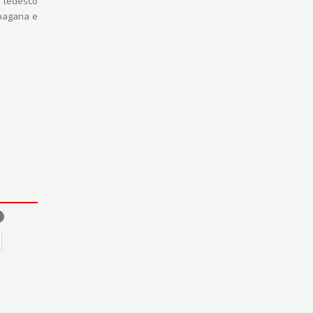
 e tedesco
a pagana e