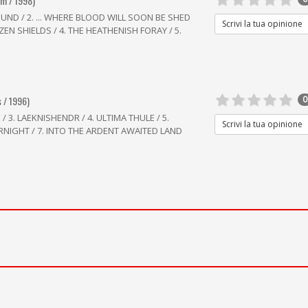
lm / 1998)
OUND / 2. ... WHERE BLOOD WILL SOON BE SHED
Scrivi la tua opinione
EN SHIELDS / 4. THE HEATHENISH FORAY / 5.
s / 1996)
0
/ 3. LAEKNISHENDR / 4. ULTIMA THULE / 5.
Scrivi la tua opinione
RNIGHT / 7. INTO THE ARDENT AWAITED LAND