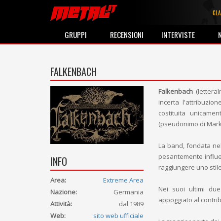
CLA
GRUPPI
RECENSIONI
INTERVISTE
FALKENBACH
Falkenbach
(lettera
incerta l'attribuzio
costituita unicamen
(pseudonimo di Mark
La band, fondata nel 
pesantemente influe
INFO
raggiungere uno stil
Area:
Extreme Area
Nei suoi ultimi du
Nazione:
Germania
appoggiato al contrib
Attività:
dal 1989
Web:
sito web ufficiale