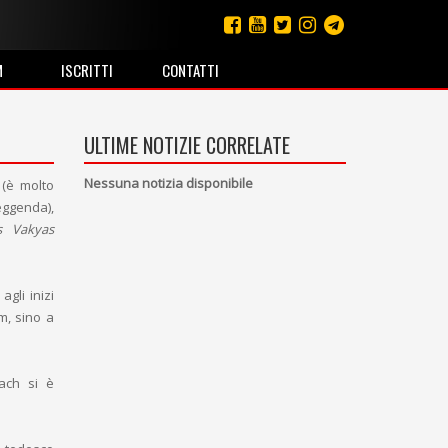
M
ISCRITTI
CONTATTI
ULTIME NOTIZIE CORRELATE
Nessuna notizia disponibile
(è molto
eggenda),
s Vakyas
agli inizi
m, sino a
bach si è