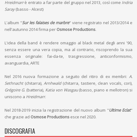
Hreidmarr
è entrato a far parte del gruppo nel 2013, così come
Indria
Saray
(basso - Alcest)
L'album "
Sur les falaises de marbre
" viene registrato nel 2013/2014 e
nell'autunno 2014 firma per
Osmose Productions
.
L'idea della band è rendere omaggio al black metal degli anni '90,
senza essere una vera copia, ma al contrario, riscoprendo la sua
essenza originale: fai-da-te, trasgressione, anticonformismo,
avanguardia, ARTE
Nel 2016 nuova formazione a seguito del ritiro di ex membri:
A.
Sethnacht
(chitarra),
Arnhwald
(chitarra, tastiere, clean vocals, cori),
Grégoire G.
(batteria),
Katia von Wasgau
(basso, piano e mellotron) si
uniscono a
Hreidmarr
.
Nel 2018-2019 inizia la registrazione del nuovo album "
Ultime Eclat
"
che grazie ad
Osmose Productions
esce nel 2020.
DISCOGRAFIA