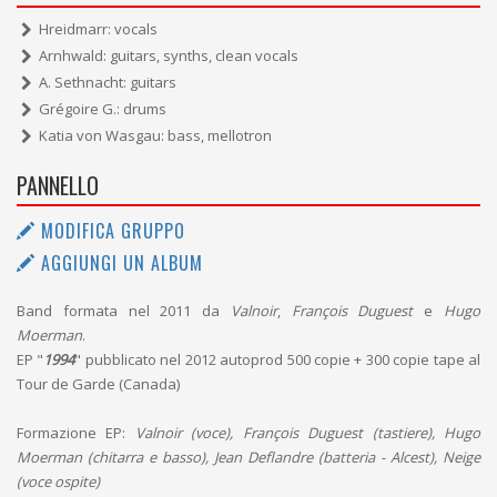
Hreidmarr: vocals
Arnhwald: guitars, synths, clean vocals
A. Sethnacht: guitars
Grégoire G.: drums
Katia von Wasgau: bass, mellotron
PANNELLO
MODIFICA GRUPPO
AGGIUNGI UN ALBUM
Band formata nel 2011 da
Valnoir
,
François Duguest
e
Hugo
Moerman
.
EP "
1994
" pubblicato nel 2012 autoprod 500 copie + 300 copie tape al
Tour de Garde (Canada)
Formazione EP:
Valnoir (voce), François Duguest (tastiere), Hugo
Moerman (chitarra e basso), Jean Deflandre (batteria - Alcest), Neige
(voce ospite)