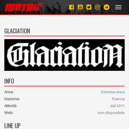
Toggl
navig
GLACIATION
INFO
Area:
Extreme Area
Nazione:
Francia
Attività:
dal 2011
Web:
non disponibile
LINE UP