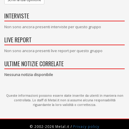
INTERVISTE
Non sono ancora presenti interviste per questo gruppo
LIVE REPORT
Non sono ancora presenti live report per questo gruppo
ULTIME NOTIZIE CORRELATE
Nessuna notizia disponibile
Queste informazioni possono essere state inserite da utenti in maniera non
controllata. Lo staff di Metal.it non si assume alcuna responsabilità
riguardante la loro validità o correttezza.
© 2002-2026 Metal.it
/
Privacy policy