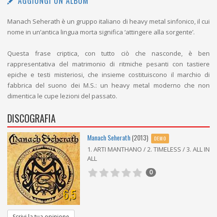
AGGIUNGI UN ALBUM
Manach Seherath è un gruppo italiano di heavy metal sinfonico, il cui
nome in un’antica lingua morta significa ‘attingere alla sorgente’.
Questa frase criptica, con tutto ciò che nasconde, è ben
rappresentativa del matrimonio di ritmiche pesanti con tastiere
epiche e testi misteriosi, che insieme costituiscono il marchio di
fabbrica del suono dei M.S.: un heavy metal moderno che non
dimentica le cupe lezioni del passato.
DISCOGRAFIA
Manach Seherath
(2013)
DEMO
1. ARTI MANTHANO / 2. TIMELESS / 3. ALL IN
ALL
0
6,5
Scrivi la tua opinione