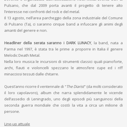
Pulsano, che dal 2009 porta avanti il progetto di tenere alto
l’interesse nei confronti del rock e del metal.
Il 13 agosto, nell’area parcheggio della zona industriale del Comune
di Pulsano (Ta), ci saranno cinque band a infuocare gli animi degli
amanti del genere e non.
Headliner della serata saranno i DARK LUNACY
, la band, nata a
Parma nel 1997, è stata tra le prime a proporre in Italia il genere
Melodic Death Metal.
Nella loro musica le incursioni di strumenti classici quali pianoforte,
archi, flauti e violoncelli spezzano le atmosfere cupe ed i riff
minacciosi tessuti dalle chitarre.
Quest’anno ricorre il ventennale di “
The Diarist
” (da molti considerato
il loro capolavoro), album che narra splendidamente le vicende
dell’assedio di Leningrado, uno degli episodi più sanguinosi della
seconda guerra mondiale che costò la vita a circa un milione di
persone.
Line-up attuale