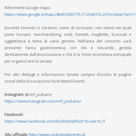
Riferimenti Google maps:
https://www.google.it/maps/@40.3903775,17.3540315,207m/data=!3m1!
Durante l’evento ci saranno, come di consueto, vari stand nei quali
poter trovare: merchandising, vinili, fumetti, magliette, bracciali e
oggettistica a tema di vario genere. Nell’area del concerto sarà
presente l’area gastronomica, con cibi e bevande, gestita
direttamente dall’associazione e che è la fonte economica principale
per organizzare la serata.
Per altri dettagli e informazioni tenete sempre d’occhio le pagine
social della Associazione Rock Metal Events
Instagram:
@rmf_pulsano
https://www.instagram.com/rmf_pulsano/
Facebook:
https://www.facebook.com/Rockmetalfest/?locale=it_IT
Sito ufficiale:
http://www.rockmetalevents.it/