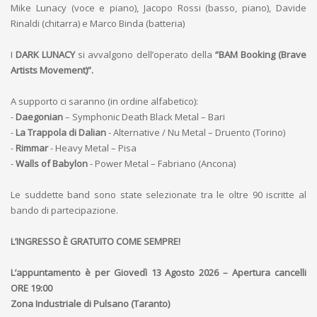
Mike Lunacy (voce e piano), Jacopo Rossi (basso, piano), Davide
Rinaldi (chitarra) e Marco Binda (batteria)
I
DARK LUNACY
si avvalgono dell’operato della
“BAM Booking (Brave
Artists Movement)”.
A supporto ci saranno (in ordine alfabetico):
-
Daegonian
– Symphonic Death Black Metal – Bari
-
La Trappola di Dalian
- Alternative / Nu Metal – Druento (Torino)
-
Rimmar
- Heavy Metal – Pisa
-
Walls of Babylon
- Power Metal – Fabriano (Ancona)
Le suddette band sono state selezionate tra le oltre 90 iscritte al
bando di partecipazione.
L’INGRESSO È GRATUITO COME SEMPRE!
L’appuntamento è per Giovedì 13 Agosto 2026 – Apertura cancelli
ORE 19:00
Zona Industriale di Pulsano (Taranto)