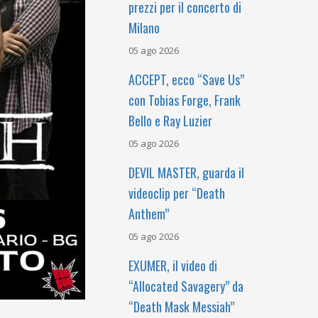
prezzi per il concerto di
Milano
05 ago 2026
ACCEPT, ecco “Save Us”
con Tobias Forge, Frank
Bello e Ray Luzier
05 ago 2026
DEVIL MASTER, guarda il
videoclip per “Death
Anthem”
05 ago 2026
EXUMER, il video di
“Allocated Savagery” da
“Death Mask Messiah”