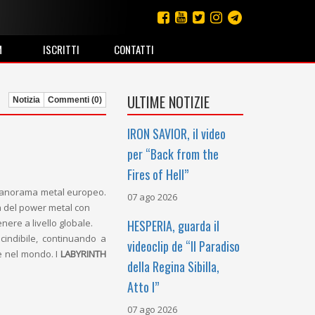
M
ISCRITTI
CONTATTI
ULTIME NOTIZIE
Notizia
Commenti (0)
IRON SAVIOR, il video
per “Back from the
Fires of Hell”
 panorama metal europeo.
07 ago 2026
à del power metal con
nere a livello globale.
HESPERIA, guarda il
cindibile, continuando a
videoclip de “Il Paradiso
re nel mondo. I
LABYRINTH
della Regina Sibilla,
Atto I”
07 ago 2026