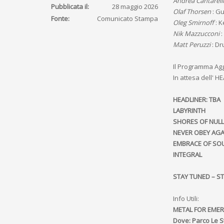
Andrea Cantarell
Pubblicata il:
28 maggio 2026
Olaf Thorsen
: Gu
Fonte:
Comunicato Stampa
Oleg Smirnoff
: K
Nik Mazzucconi
:
Matt Peruzzi
: D
Il Programma Ag
In attesa dell' H
HEADLINER: TBA
LABYRINTH
SHORES OF NULL
NEVER OBEY AGA
EMBRACE OF SO
INTEGRAL
STAY TUNED – S
Info Utili:
METAL FOR EMERG
Dove: Parco Le S