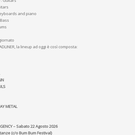
i
: Guitars
itars
eyboards and piano
 Bass
rums
giornato
EADLINER, la lineup ad oggi è così composta:
IN
ULS
TAY METAL
ENCY – Sabato 22 Agosto 2026
tanze (c/o Bum Bum Festival)