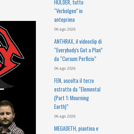
HULDER, tutto
“Verbolgen” in
anteprima
06 ago 2026
ANTHRAX, il videoclip di
“Everybody's Got a Plan”
da “Cursum Perficio”
06 ago 2026
FEN, ascolta il terzo
estratto da “Elemental
(Part 1: Mourning
Earth)”
06 ago 2026
MEGADETH, piantina e