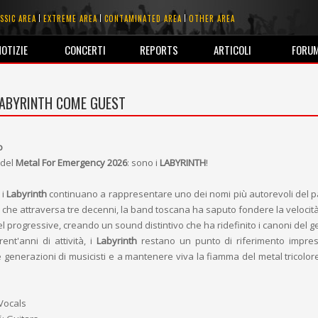
SSIC AREA
EXTREME AREA
CONTAMINATED AREA
OTHER AREA
NOTIZIE
CONCERTI
REPORTS
ARTICOLI
FORU
LABYRINTH COME GUEST
o
 del
Metal For Emergency 2026
: sono i
LABYRINTH
!
 i
Labyrinth
continuano a rappresentare uno dei nomi più autorevoli del
 che attraversa tre decenni, la band toscana ha saputo fondere la velocit
l progressive, creando un sound distintivo che ha ridefinito i canoni del ge
rent'anni di attività, i
Labyrinth
restano un punto di riferimento impres
e generazioni di musicisti e a mantenere viva la fiamma del metal tricolo
Vocals