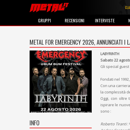
CLA
GRUPPI
RECENSIONI
INTERVISTE
METAL FOR EMERGENCY 2026, ANNUNCIATI I 
LABYRINTH
Sabato 22 agost
Gli special guest
Fondati nel 1992,
Con una carriera
la complessità de
Oggi, con oltre t
ispirare le nuov
sono :
INFO
Roberto Tiranti
: 