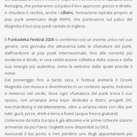
Romagna, che porteranno sul palco il loro approccio grezzo e diretto.
A chiudere il cerchio, anche i
Lillians
, formazione ispirata proprio al
pop punk americano degli MXPX, che porteranno sul palco del
Magnolia il loro pop punk cantato in inglese.
Il
Punkadeka Festival 2026
si conferma così un evento unico nel suo
genere: una giornata che attraversa tutte le sfumature del punk,
dall’hardcore al pop punk internazionale, fino alle sonorità più
moderne e ibride, in una celebrazione collettiva della scena e della
sua energia più autentica, come la webzine dalla quale prende il
nome.
Dal pomeriggio fino a tarda sera, il festival animerà il Circolo
Magnolia con musica e divertimento in un contesto aperto, inclusivo
e immerso nel verde, dove ogni sfumatura del punk trova il suo
spazio, con un’ampia area expo dedicata a distro, progetti DIY,
merchandising e intrattenimento, oltre a un’area relax con cibo per
tutti i gusti, pizze, drink e birra a fiumi! (acqua fresca gratuita!)
L’interesse da tutta Europa è già altissimo e le prime richieste stanno
arrivando da più Paesi: i biglietti sono disponibili su DICE.
Assicurati il tuo posto e non perdere uno degli appuntamenti più