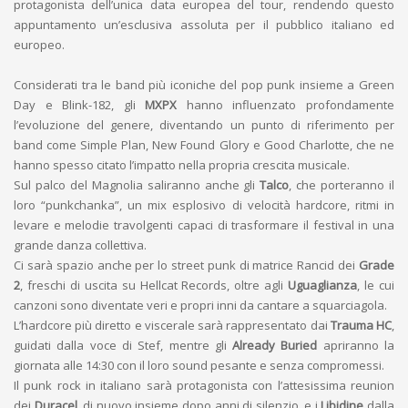
protagonista dell’unica data europea del tour, rendendo questo
appuntamento un’esclusiva assoluta per il pubblico italiano ed
europeo.
Considerati tra le band più iconiche del pop punk insieme a Green
Day e Blink-182, gli
MXPX
hanno influenzato profondamente
l’evoluzione del genere, diventando un punto di riferimento per
band come Simple Plan, New Found Glory e Good Charlotte, che ne
hanno spesso citato l’impatto nella propria crescita musicale.
Sul palco del Magnolia saliranno anche gli
Talco
, che porteranno il
loro “punkchanka”, un mix esplosivo di velocità hardcore, ritmi in
levare e melodie travolgenti capaci di trasformare il festival in una
grande danza collettiva.
Ci sarà spazio anche per lo street punk di matrice Rancid dei
Grade
2
, freschi di uscita su Hellcat Records, oltre agli
Uguaglianza
, le cui
canzoni sono diventate veri e propri inni da cantare a squarciagola.
L’hardcore più diretto e viscerale sarà rappresentato dai
Trauma HC
,
guidati dalla voce di Stef, mentre gli
Already Buried
apriranno la
giornata alle 14:30 con il loro sound pesante e senza compromessi.
Il punk rock in italiano sarà protagonista con l’attesissima reunion
dei
Duracel
, di nuovo insieme dopo anni di silenzio, e i
Libidine
dalla