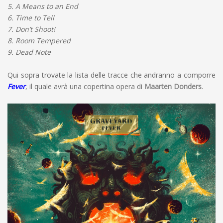
5. A Means to an End
6. Time to Tell
7. Don’t Shoot!
8. Room Tempered
9. Dead Note
Qui sopra trovate la lista delle tracce che andranno a comporre
Fever
, il quale avrà una copertina opera di
Maarten Donders
.