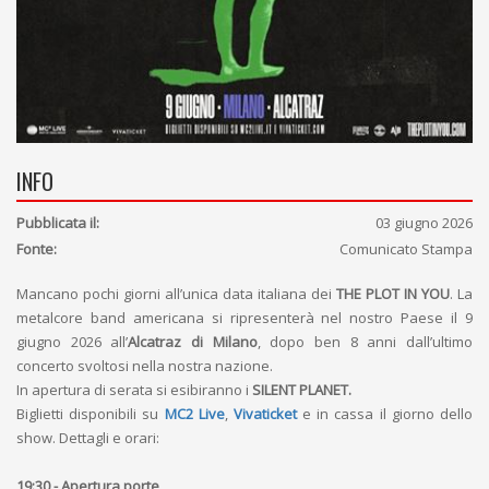
INFO
Pubblicata il:
03 giugno 2026
Fonte:
Comunicato Stampa
Mancano pochi giorni all’unica data italiana dei
THE PLOT IN YOU
. La
metalcore band americana si ripresenterà nel nostro Paese il 9
giugno 2026 all’
Alcatraz di Milano
, dopo ben 8 anni dall’ultimo
concerto svoltosi nella nostra nazione.
In apertura di serata si esibiranno i
SILENT PLANET.
Biglietti disponibili su
MC2 Live
,
Vivaticket
e in cassa il giorno dello
show. Dettagli e orari:
19:30 - Apertura porte