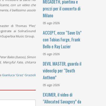
MEGADETH, piantina e
icante, con un video che
prezzi per il concerto di
ente, il bellissimo assolo
Milano
05 ago 2026
aster di Thomas ‘Plec’
egistrate ai SolnaSound
ACCEPT, ecco “Save Us”
 conSuperbia Music Group.
con Tobias Forge, Frank
Bello e Ray Luzier
05 ago 2026
Peter Bales (basso), Simon
, Mercyful Fate, chitarra
DEVIL MASTER, guarda il
videoclip per “Death
da
Gianluca 'Graz' Grazioli
Anthem”
05 ago 2026
EXUMER, il video di
“Allocated Savagery” da