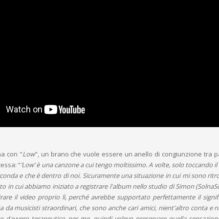
rna con "
Low
", un brano che vuole essere un anello di congiunzione tra 
tessa: “
‘Low’ è una canzone a cui tengo moltissimo. A volte, solo toccando il 
irconda e che è dentro di noi. Sicuramente una situazione in cui mi sono ritro
o in cui abbiamo iniziato a registrare l'album nello studio di Simon (Solna
are il video proprio lì, perché avrebbe supportato perfettamente il signif
 da musicisti straordinari, che sono anche cari amici, nient'altro conta e n
ato davvero terapeutico per me, quindi volevo preservare quella sensazion