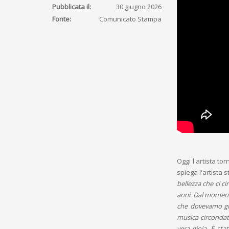
Pubblicata il:
30 giugno 2026
Fonte:
Comunicato Stampa
Oggi l'artista to
spiega l'artista s
bellezza che ci c
anni. Dal moment
che dovevamo gir
musica circondata
vera gioia. È st