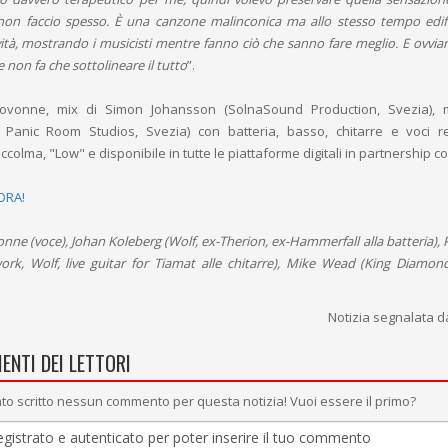
non faccio spesso. È una canzone malinconica ma allo stesso tempo edif
ità, mostrando i musicisti mentre fanno ciò che sanno fare meglio. E ovviam
e non fa che sottolineare il tutto
”.
ovonne, mix di Simon Johansson (SolnaSound Production, Svezia), m
Panic Room Studios, Svezia) con batteria, basso, chitarre e voci r
ccolma, "Low" e disponibile in tutte le piattaforme digitali in partnership
ORA!
nne (voce), Johan Koleberg (Wolf, ex-Therion, ex-Hammerfall alla batteria), 
ork, Wolf, live guitar for Tiamat alle chitarre), Mike Wead (King Diamond
Notizia segnalata 
ENTI DEI LETTORI
to scritto nessun commento per questa notizia! Vuoi essere il primo?