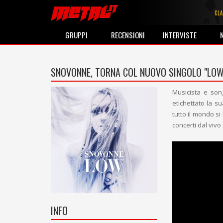
CLA
GRUPPI
RECENSIONI
INTERVISTE
SNOVONNE, TORNA COL NUOVO SINGOLO "LOW
Musicista e son
etichettato la s
tutto il mondo s
concerti dal vivo
INFO