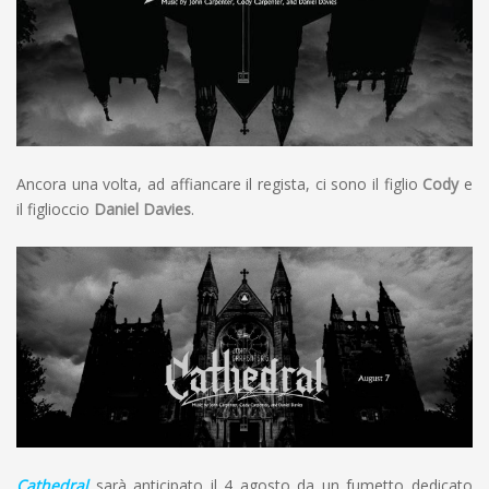
Ancora una volta, ad affiancare il regista, ci sono il figlio
Cody
e
il figlioccio
Daniel Davies
.
Cathedral
sarà anticipato il 4 agosto da un fumetto dedicato