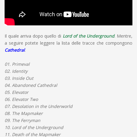
Il quale arriva dopo quello di
Lord of the Underground
. Mentre,
a seguire potete leggere la lista delle tracce che compongono
Cathedral
.
01. Primeval
02. Identity
03. Inside Out
04. Abandoned Cathedral
05. Elevator
06. Elevator Two
07. Desolation in the Underworld
08. The Mapmaker
09. The Ferryman
10. Lord of the Underground
11. Death of the Mapmaker