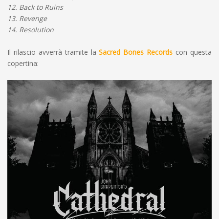
12. Back to Ruins
13. Revenge
14. Resolution
Il rilascio avverrà tramite la
Sacred Bones Records
con questa
copertina: