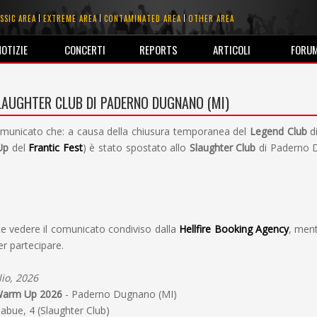
SSIC AREA
EXTREME AREA
CONTAMINATED AREA
OTHER AREA
NOTIZIE
CONCERTI
REPORTS
ARTICOLI
FORU
SLAUGHTER CLUB DI PADERNO DUGNANO (MI)
omunicato che: a causa della chiusura temporanea del
Legend Club
di
Up
del
Frantic Fest
) è stato spostato allo
Slaughter Club
di Paderno D
e vedere il comunicato condiviso dalla
Hellfire Booking Agency
, ment
er partecipare.
io, 2026
 Warm Up 2026
- Paderno Dugnano (MI)
iabue, 4 (Slaughter Club)