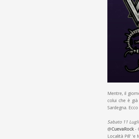
Mentre, il gior
colui che è gi
Sardegna. Ecco i
Sabato 11 Lugl
@
CuevaRock
- 
Località Pill' 'e