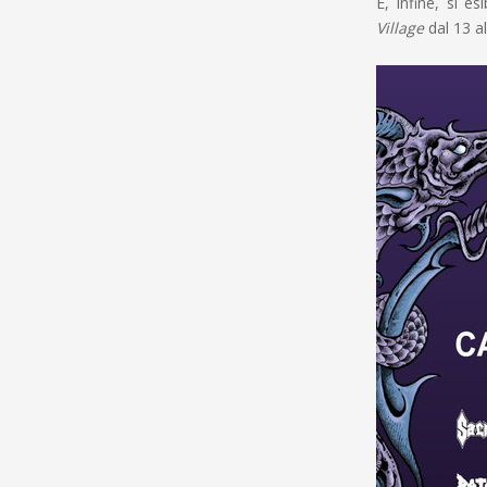
E, infine, si es
Village
dal 13 al