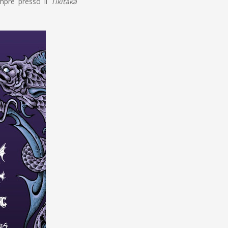
empre presso il
Tikitaka