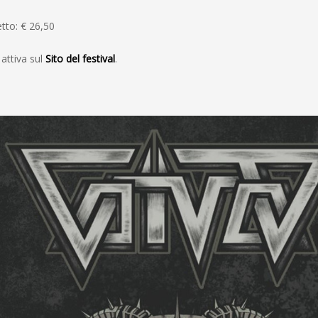
etto: € 26,50
attiva sul
Sito del festival
.