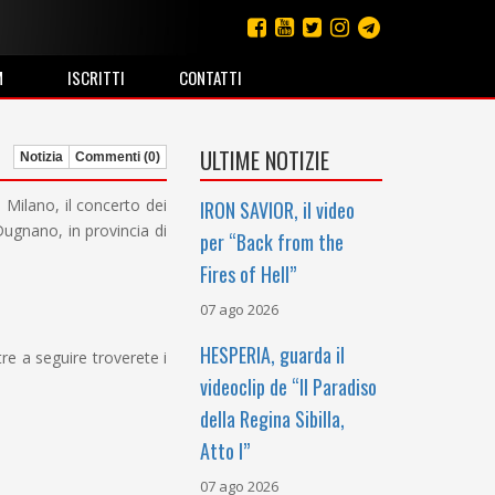
M
ISCRITTI
CONTATTI
ULTIME NOTIZIE
Notizia
Commenti (0)
 Milano, il concerto dei
IRON SAVIOR, il video
ugnano, in provincia di
per “Back from the
Fires of Hell”
07 ago 2026
HESPERIA, guarda il
re a seguire troverete i
videoclip de “Il Paradiso
della Regina Sibilla,
Atto I”
07 ago 2026