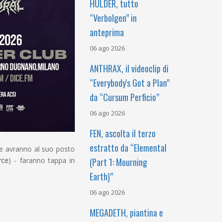
HULDER, tutto
“Verbolgen” in
anteprima
06 ago 2026
ANTHRAX, il videoclip di
“Everybody's Got a Plan”
da “Cursum Perficio”
06 ago 2026
FEN, ascolta il terzo
estratto da “Elemental
e avranno al suo posto
(Part 1: Mourning
rce
) - faranno tappa in
Earth)”
06 ago 2026
MEGADETH, piantina e