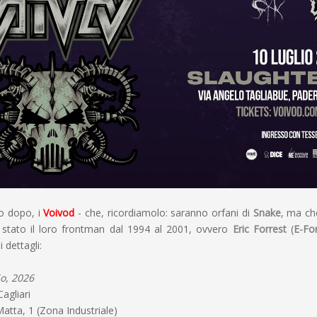
no dopo, i
Voivod
- che, ricordiamolo: saranno orfani di
Snake
, ma ch
à stato il loro frontman dal 1994 al 2001, ovvero
Eric Forrest
(
E-Fo
 dettagli:
io, 2026
Cagliari
 Matta, 1 (Zona Industriale)