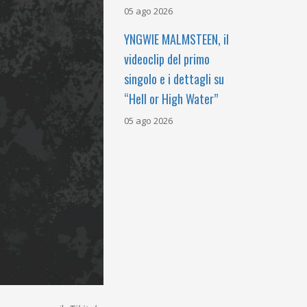
05 ago 2026
YNGWIE MALMSTEEN, il
videoclip del primo
singolo e i dettagli su
“Hell or High Water”
05 ago 2026