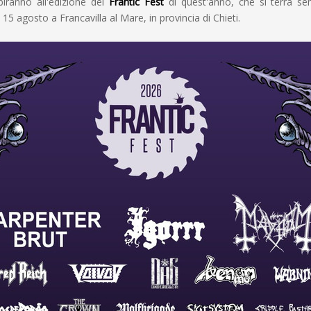
ibiranno all'edizione del
Frantic Fest
di quest'anno, che si terrà s
 15 agosto a Francavilla al Mare, in provincia di Chieti.