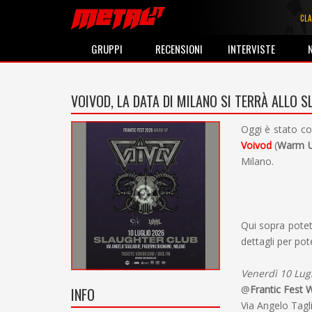
CLA
GRUPPI
RECENSIONI
INTERVISTE
VOIVOD, LA DATA DI MILANO SI TERRÀ ALLO 
Oggi è stato c
Voivod
(
Warm 
Milano.
Qui sopra potet
dettagli per pot
Venerdì 10 Lugl
@
Frantic Fest
INFO
Via Angelo Tagl