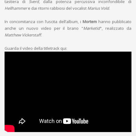
tastiera di
Sverd
, dalla potenza percussiva inconfondibile di
Hellhammer
e dai ritorni rabbiosi del vocalist
Marius Vold
.
In concomitanza con l’uscita dell’album, i
Mortem
hanno pubblicato
anche un nuovo video per il brano "
Mørketid
", realizzato da
Matthew Vickerstaff
.
Guarda il video della titletrack qui: