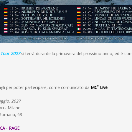
 Tour 2027
si terrà durante la primavera del prossimo anno, ed è c
tagli per poter partecipare, come comunicato da
MC² Live
.
ggio, 2027
no
- Milano
 Romana, 63
CA
-
RAGE