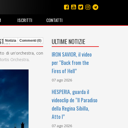
M
ISCRITTI
CONTATTI
ESTRA
ULTIME NOTIZIE
Notizia
Commenti (0)
to di un'orchestra, con
IRON SAVIOR, il video
ortis Orchestra
.
per “Back from the
Fires of Hell”
07 ago 2026
HESPERIA, guarda il
videoclip de “Il Paradiso
della Regina Sibilla,
Atto I”
07 ago 2026