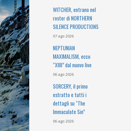
WITCHER, entrano nel
roster di NORTHERN
SILENCE PRODUCTIONS
07 ago 2026
NEPTUNIAN
MAXIMALISM, ecco
“XIIII” dal nuovo live
06 ago 2026
SORCERY, il primo
estratto e tutti i
dettagli su “The
Immaculate Sin”
06 ago 2026