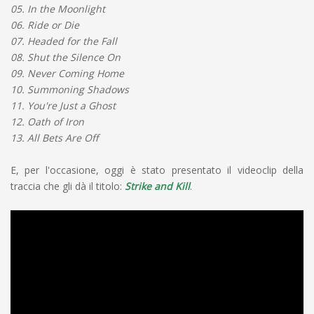
05. In the Moonlight
06. Ride or Die
07. Headed for the Fall
08. Shut the Silence On
09. Never Coming Home
10. Summoning Shadows
11. You're Just a Ghost
12. Oath of Iron
13. All Bets Are Off
E, per l'occasione, oggi è stato presentato il videoclip della
traccia che gli dà il titolo:
Strike and Kill
.