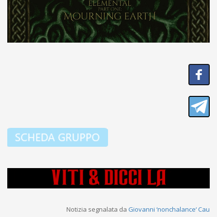
Notizia segnalata da
Giovanni ‘nonchalance‘ Cau