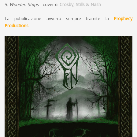
5. Wooden Ships
- cover di
Crosby, Stills & Nash
La pubblicazione avverrà sempre tramite la
Prophecy
Productions
.