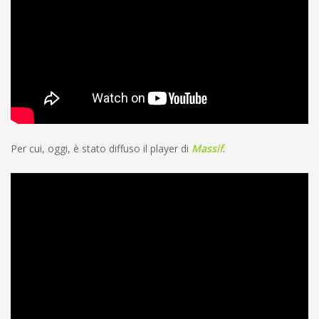
Per cui, oggi, è stato diffuso il player di
Massif
.