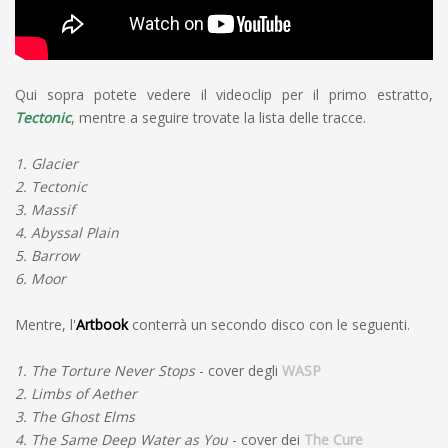
Qui sopra potete vedere il videoclip per il primo estratto,
Tectonic
, mentre a seguire trovate la lista delle tracce.
1. Glacier
2. Tectonic
3. Massif
4. Abyssal Plain
5. Barrow
6. Moor
Mentre, l'
Artbook
conterrà un secondo disco con le seguenti.
1. The Torture Never Stops
- cover degli
WASP
2. Limbs of Aether
3. The Ghost Elms
4. The Same Deep Water as You
- cover dei
The Cure