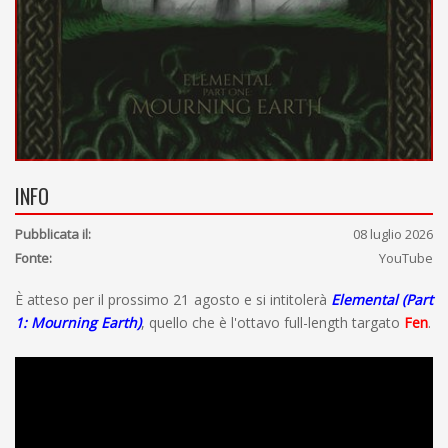
INFO
Pubblicata il:
08 luglio 2026
Fonte:
YouTube
È atteso per il prossimo 21 agosto e si intitolerà
Elemental (Part
1: Mourning Earth)
, quello che è l'ottavo full-length targato
Fen
.