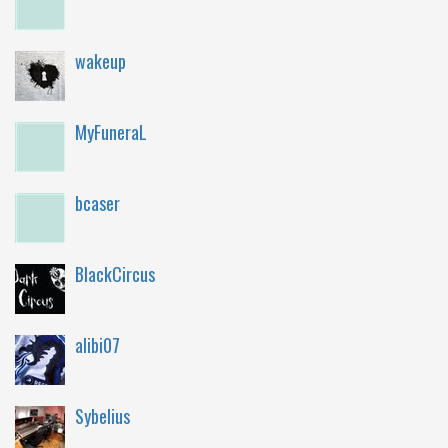
wakeup
MyFuneraL
bcaser
BlackCircus
alibi07
Sybelius