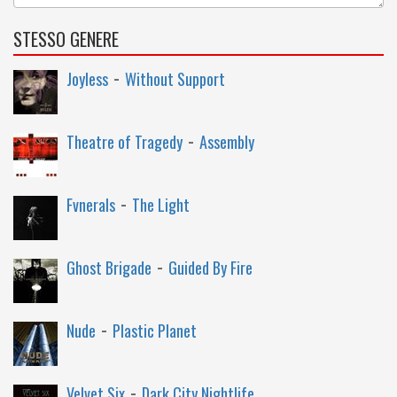
STESSO GENERE
-
Joyless
Without Support
-
Theatre of Tragedy
Assembly
-
Fvnerals
The Light
-
Ghost Brigade
Guided By Fire
-
Nude
Plastic Planet
-
Velvet Six
Dark City Nightlife