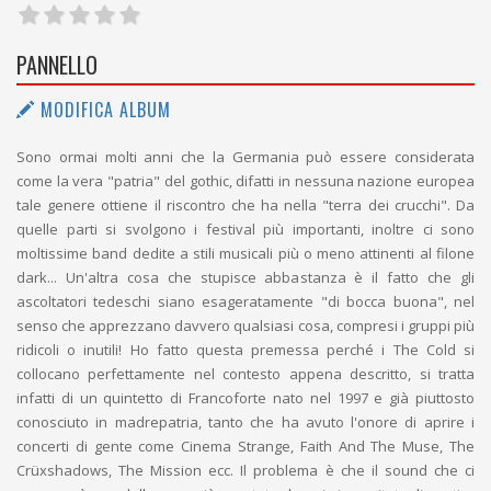
PANNELLO
MODIFICA ALBUM
Sono ormai molti anni che la Germania può essere considerata
come la vera "patria" del gothic, difatti in nessuna nazione europea
tale genere ottiene il riscontro che ha nella "terra dei crucchi". Da
quelle parti si svolgono i festival più importanti, inoltre ci sono
moltissime band dedite a stili musicali più o meno attinenti al filone
dark... Un'altra cosa che stupisce abbastanza è il fatto che gli
ascoltatori tedeschi siano esageratamente "di bocca buona", nel
senso che apprezzano davvero qualsiasi cosa, compresi i gruppi più
ridicoli o inutili! Ho fatto questa premessa perché i The Cold si
collocano perfettamente nel contesto appena descritto, si tratta
infatti di un quintetto di Francoforte nato nel 1997 e già piuttosto
conosciuto in madrepatria, tanto che ha avuto l'onore di aprire i
concerti di gente come Cinema Strange, Faith And The Muse, The
Crüxshadows, The Mission ecc. Il problema è che il sound che ci