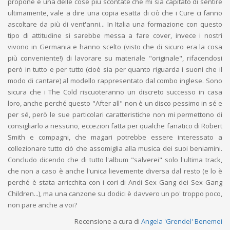
propone è una delle cose più scontate che mi sia capitato di sentire
ultimamente, vale a dire una copia esatta di ciò che i Cure ci fanno
ascoltare da più di vent'anni... In Italia una formazione con questo
tipo di attitudine si sarebbe messa a fare cover, invece i nostri
vivono in Germania e hanno scelto (visto che di sicuro era la cosa
più conveniente!) di lavorare su materiale "originale", rifacendosi
però in tutto e per tutto (cioè sia per quanto riguarda i suoni che il
modo di cantare) al modello rappresentato dal combo inglese. Sono
sicura che i The Cold riscuoteranno un discreto successo in casa
loro, anche perché questo "After all" non è un disco pessimo in sé e
per sé, però le sue particolari caratteristiche non mi permettono di
consigliarlo a nessuno, eccezion fatta per qualche fanatico di Robert
Smith e compagni, che magari potrebbe essere interessato a
collezionare tutto ciò che assomiglia alla musica dei suoi beniamini.
Concludo dicendo che di tutto l'album "salverei" solo l'ultima track,
che non a caso è anche l'unica lievemente diversa dal resto (e lo è
perché è stata arricchita con i cori di Andi Sex Gang dei Sex Gang
Children...), ma una canzone su dodici è davvero un po' troppo poco,
non pare anche a voi?
Recensione a cura di
Angela 'Grendel' Benemei