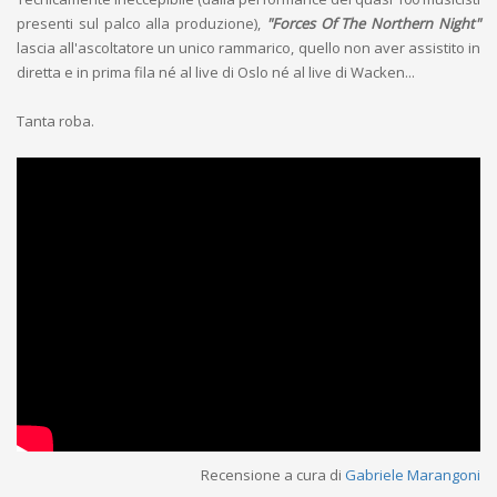
presenti sul palco alla produzione),
"Forces Of The Northern Night"
lascia all'ascoltatore un unico rammarico, quello non aver assistito in
diretta e in prima fila né al live di Oslo né al live di Wacken...
Tanta roba.
Recensione a cura di
Gabriele Marangoni