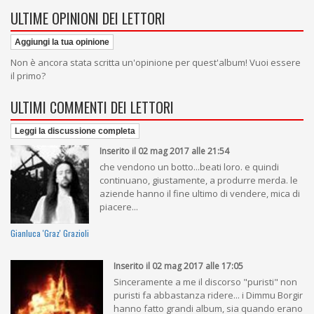
ULTIME OPINIONI DEI LETTORI
Aggiungi la tua opinione
Non è ancora stata scritta un'opinione per quest'album! Vuoi essere
il primo?
ULTIMI COMMENTI DEI LETTORI
Leggi la discussione completa
Inserito il 02 mag 2017 alle 21:54
che vendono un botto...beati loro. e quindi
continuano, giustamente, a produrre merda. le
aziende hanno il fine ultimo di vendere, mica di
piacere...
Gianluca 'Graz' Grazioli
Inserito il 02 mag 2017 alle 17:05
Sinceramente a me il discorso "puristi" non
puristi fa abbastanza ridere... i Dimmu Borgir
hanno fatto grandi album, sia quando erano