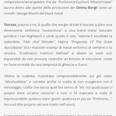
compositore/arrangiatore che da
"Puritanical Euphoric Misanthropia"
lavora dietro alle quinte delle produzioni dei
Dimmu Borgir
come un
novello
George Martin
del black metal.
Storaas
, piaccia o no, è quello che meglio di tutti è riuscito a dare una
dimensione sinfonica
"sostanziosa"
a una band metal (lasciate
perdere i vari Nightwish o simili, quello è solo
"volume"
): ascoltate la
splendida
"Fear And Wonder"
, l'epica
"Progenies Of The Great
Apocalypse"
(tra i massimi esempi di metal sinfonico di sempre) o la
sinistra
"Eradication Instincts Defined"
e ditemi se siete così
impassibili da non provare neanche un briciolo di emozione, come
se foste investiti da una tempesta di ghiaccio e fuoco.
Ottima la scaletta, incentrata comprensibilmente sul già citato
"Abrahadabra"
, e corretta anche la scelta di non esagerare con il
minutaggio, scelta che lascia quel bel senso di
"eh, ma quasi quasi ci
poteva stare un'altra canzone"
e non ci fa mancare a nulla di
imprescindibile (poteva starci giusto qualcosa in più da
"Enthrone..."
,
ma vuol dire proprio cercare il pelo nell'uovo).
Tecnicamente ineccepibile (dalla performance dei quasi 100 musicisti