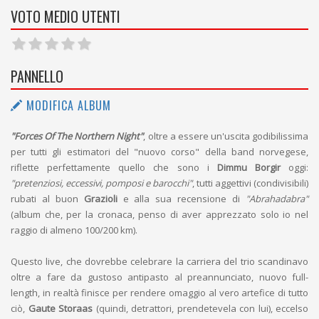
VOTO MEDIO UTENTI
PANNELLO
MODIFICA ALBUM
"Forces Of The Northern Night"
, oltre a essere un'uscita godibilissima
per tutti gli estimatori del "nuovo corso" della band norvegese,
riflette perfettamente quello che sono i
Dimmu Borgir
oggi:
"pretenziosi, eccessivi, pomposi e barocchi"
, tutti aggettivi (condivisibili)
rubati al buon
Grazioli
e alla sua recensione di
"Abrahadabra"
(album che, per la cronaca, penso di aver apprezzato solo io nel
raggio di almeno 100/200 km).
Questo live, che dovrebbe celebrare la carriera del trio scandinavo
oltre a fare da gustoso antipasto al preannunciato, nuovo full-
length, in realtà finisce per rendere omaggio al vero artefice di tutto
ciò,
Gaute Storaas
(quindi, detrattori, prendetevela con lui), eccelso