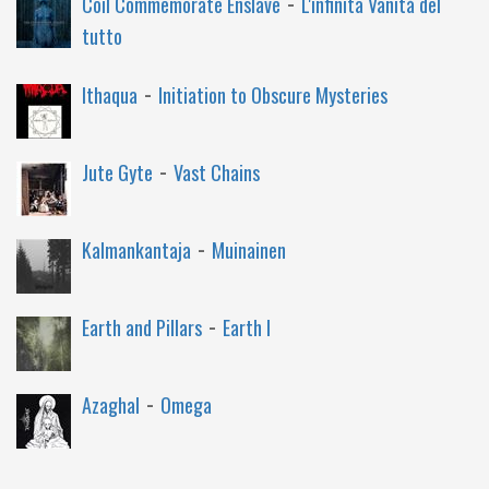
-
Coil Commemorate Enslave
L'infinita Vanità del
tutto
-
Ithaqua
Initiation to Obscure Mysteries
-
Jute Gyte
Vast Chains
-
Kalmankantaja
Muinainen
-
Earth and Pillars
Earth I
-
Azaghal
Omega