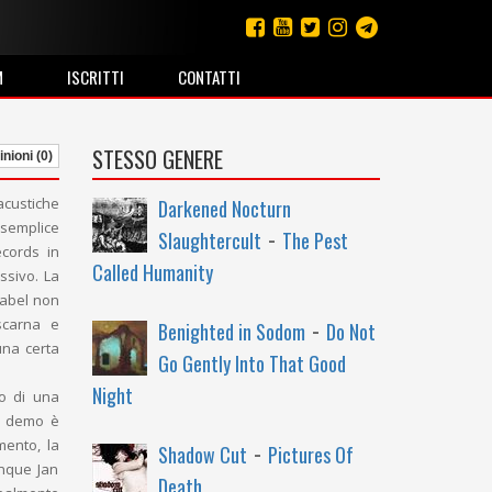
M
ISCRITTI
CONTATTI
STESSO GENERE
nioni (0)
acustiche
Darkened Nocturn
 semplice
-
Slaughtercult
The Pest
ecords in
Called Humanity
ssivo. La
 label non
-
scarna e
Benighted in Sodom
Do Not
una certa
Go Gently Into That Good
Night
go di una
il demo è
-
mento, la
Shadow Cut
Pictures Of
unque Jan
Death