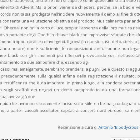
ruolo di batterista, anche se non si capisce come quest'ultimo sia stato 
imento di Advent. Ma, a priori, viene da chiedersi perchè, se la bad è 
ecords non si sia prodigata nell'incidere nuovamente il demo al fine di ot
he consenta una valutazione obiettiva del prodotto. Musicalmente parlando,
il Ethereal non brilla certo di luce propia: l'essenza della loro musica ris
tivo portante degli Opeth in chiave black con improvvise sfuriate che sf
mmeno troppo curati e coinvolgenti. Il growl (in questo caso del batterista
fanno notare) non è sufficiente, le composizioni confusionarie non lega
inee black con gli i momenti più riflessivi provocando così nell'ascolt
ientamento tra due atmosfere che, essendo agli
o caso, mal amalgamate, sembrano prendersi a pugni. Se a questo si aggi
 precedentemente sulla qualità infima della registrazione il risultato, 
a insufficenza che è da imputare, in primo luogo, alla condotta scriteria
to sugli scaffali dei negozi un demo autoprodotto da una formazione
mpa, aveva già due
n più che avranno sicuramente inciso sullo stile e che ha guadagnato
no, a parte i casuali ascoltatori capitati ai concerti nord europei, sa nie
Recensione a cura di
Antonio 'Bloodycross