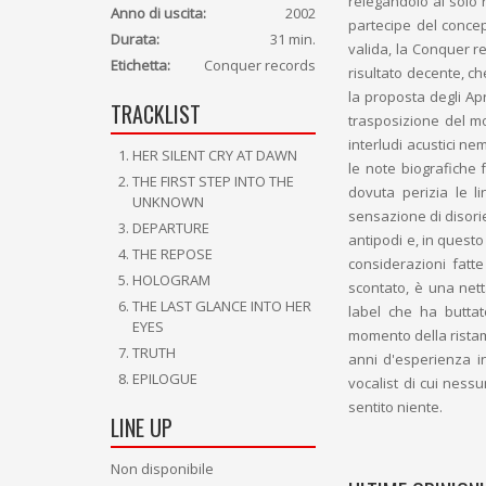
relegandolo al solo 
Anno di uscita:
2002
partecipe del concep
Durata:
31 min.
valida, la Conquer r
Etichetta:
Conquer records
risultato decente, c
la proposta degli Apr
TRACKLIST
trasposizione del mo
interludi acustici ne
HER SILENT CRY AT DAWN
le note biografiche 
THE FIRST STEP INTO THE
dovuta perizia le l
UNKNOWN
sensazione di disor
DEPARTURE
antipodi e, in quest
THE REPOSE
considerazioni fatte
HOLOGRAM
scontato, è una nett
THE LAST GLANCE INTO HER
label che ha butta
EYES
momento della rista
TRUTH
anni d'esperienza i
EPILOGUE
vocalist di cui nessu
sentito niente.
LINE UP
Non disponibile