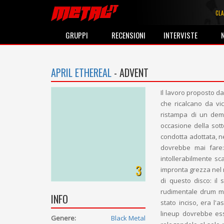
CLA
GRUPPI
RECENSIONI
INTERVISTE
APRIL ETHEREAL
- ADVENT
Il lavoro proposto d
che ricalcano da vic
ristampa di un dem
occasione della sott
condotta adottata, ne
dovrebbe mai fare:
intollerabilmente s
3
impronta grezza nel m
di questo disco: il
rudimentale drum ma
INFO
stato inciso, era l'
lineup dovrebbe es
Genere:
Black Metal