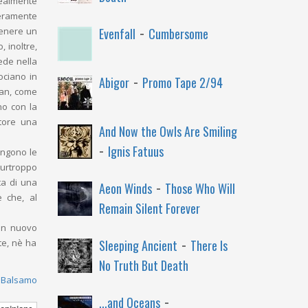
realmente
veramente
-
tenere un
Evenfall
Cumbersome
 inoltre,
iede nella
-
ociano in
Abigor
Promo Tape 2/94
 Jan, come
no con la
atore una
And Now the Owls Are Smiling
-
Ignis Fatuus
ungono le
purtroppo
-
ta di una
Aeon Winds
Those Who Will
 che, al
Remain Silent Forever
 un nuovo
-
nte, nè ha
Sleeping Ancient
There Is
No Truth But Death
' Balsamo
-
...and Oceans