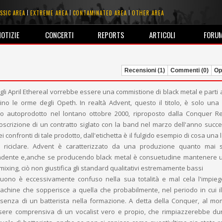
SSIC AREA
EXTREME AREA
CONTAMINATED AREA
OTHER AREA
NOTIZIE
CONCERTI
REPORTS
ARTICOLI
FORU
Recensioni (1)
Commenti (0)
Opi
agli April Ethereal vorrebbe essere una commistione di black metal e parti 
ino le orme degli Opeth. In realtà Advent, questo il titolo, è solo una
o autoprodotto nel lontano ottobre 2000, riproposto dalla Conquer R
oscrizione di un contratto siglato con la band nel marzo dell'anno succe
i confronti di tale prodotto, dall'etichetta è il fulgido esempio di cosa una
 riciclare. Advent è caratterizzato da una produzione quanto mai 
cadente e,anche se producendo black metal è consuetudine mantenere 
ixing, ciò non giustifica gli standard qualitativi estremamente bassi
 suono è eccessivamente confuso nella sua totalità e mal cela l'impie
chine che sopperisce a quella che probabilmente, nel periodo in cui 
assenza di un batterista nella formazione. A detta della Conquer, al mo
sere comprensiva di un vocalist vero e propio, che rimpiazzerebbe d