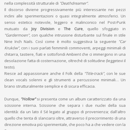
nella complessità strutturale di
"Deathdreamer"
.
Il discorso diviene progressivamente più interessante nei pezzi
inclini alle sperimentazioni o quasi integralmente atmosferici. Un
senso estetico notevole, leggero e malinconico nel Post-Punk
mutuato da
Joy Division
e
The Cure
, quello sfoggiato in
"Gardermoen"
, con qualche intrusione disturbante sul finale in stile
Nine Inch Nails. Così come è molto suggestiva la seguente
"Car
Kruków"
, con i suoi parlati femminili commoventi, arpeggi minimali di
chitarra, tastiere, fiati e sottofondi Ambient che ci immergono in una
desolazione fatta di costernazione, oltreché di solitudine (leggetevi il
testo).
Riesce ad appassionare anche il Folk della
"Title-track"
, con le sue
clean vocals solenni e gli strumenti a percussione minimali… Un
brano strutturalmente semplice e di sicura efficacia.
Dunque,
"Hollow"
si presenta come un album caratterizzato da una
scissione interna. Scissione che separa i due nuclei della sua
identità: da un lato il Sé legato al gruppo di provenienza; dall'altro
quello che tenta di slanciarsi oltre, attraverso il precorrimento di una
direzione emotiva più sperimentale, che poco ha a che vedere con la