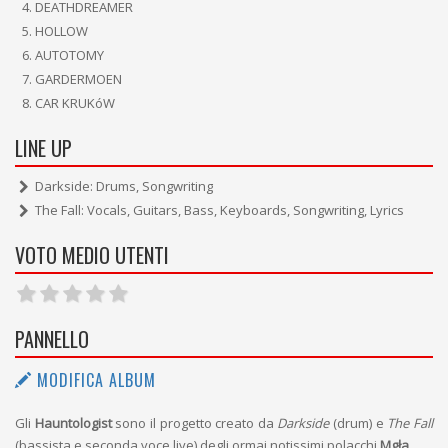
DEATHDREAMER
HOLLOW
AUTOTOMY
GARDERMOEN
CAR KRUKóW
LINE UP
Darkside: Drums, Songwriting
The Fall: Vocals, Guitars, Bass, Keyboards, Songwriting, Lyrics
VOTO MEDIO UTENTI
PANNELLO
MODIFICA ALBUM
Gli
Hauntologist
sono il progetto creato da
Darkside
(drum) e
The Fall
(bassista e seconda voce live) degli ormai notissimi polacchi
Mgła
.