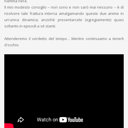
fiamma nera.
Il mio modesto consiglio – non sono e non sarò mai nessuno – è di
risolvere tale frattura interna amalgamando queste due anime in
un'unica dinamica; anziché presentarcele (egregiamente) quasi
soltanto in episodi a sé stanti.
Attenderemo il verdetto del tempo… Mentre continuiamo a tenerli
d'occhio.