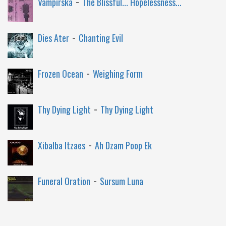
-
Vampirska
The Blissful... Hopelessness...
-
Dies Ater
Chanting Evil
-
Frozen Ocean
Weighing Form
-
Thy Dying Light
Thy Dying Light
-
Xibalba Itzaes
Ah Dzam Poop Ek
-
Funeral Oration
Sursum Luna