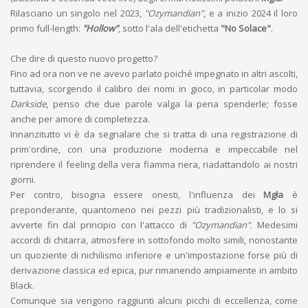
Rilasciano un singolo nel 2023,
"Ozymandian"
, e a inizio 2024 il loro
primo full-length:
"Hollow"
, sotto l'ala dell'etichetta
"No Solace"
.
Che dire di questo nuovo progetto?
Fino ad ora non ve ne avevo parlato poiché impegnato in altri ascolti,
tuttavia, scorgendo il calibro dei nomi in gioco, in particolar modo
Darkside
, penso che due parole valga la pena spenderle; fosse
anche per amore di completezza.
Innanzitutto vi è da segnalare che si tratta di una registrazione di
prim'ordine, con una produzione moderna e impeccabile nel
riprendere il feeling della vera fiamma nera, riadattandolo ai nostri
giorni.
Per contro, bisogna essere onesti, l'influenza dei
Mgła
è
preponderante, quantomeno nei pezzi più tradizionalisti, e lo si
avverte fin dal principio con l'attacco di
"Ozymandian"
. Medesimi
accordi di chitarra, atmosfere in sottofondo molto simili, nonostante
un quoziente di nichilismo inferiore e un'impostazione forse più di
derivazione classica ed epica, pur rimanendo ampiamente in ambito
Black.
Comunque sia vengono raggiunti alcuni picchi di eccellenza, come