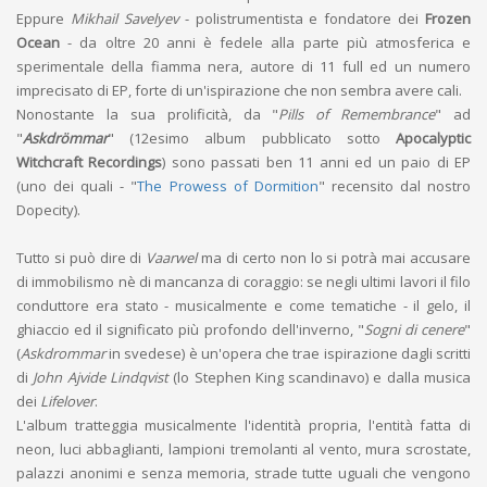
Eppure
Mikhail Savelyev
- polistrumentista e fondatore dei
Frozen
Ocean
- da oltre 20 anni è fedele alla parte più atmosferica e
sperimentale della fiamma nera, autore di 11 full ed un numero
imprecisato di EP, forte di un'ispirazione che non sembra avere cali.
Nonostante la sua prolificità, da "
Pills of Remembrance
" ad
"
Askdrömmar
" (12esimo album pubblicato sotto
Apocalyptic
Witchcraft Recordings
) sono passati ben 11 anni ed un paio di EP
(uno dei quali - "
The Prowess of Dormition
" recensito dal nostro
Dopecity).
Tutto si può dire di
Vaarwel
ma di certo non lo si potrà mai accusare
di immobilismo nè di mancanza di coraggio: se negli ultimi lavori il filo
conduttore era stato - musicalmente e come tematiche - il gelo, il
ghiaccio ed il significato più profondo dell'inverno, "
Sogni di cenere
"
(
Askdrommar
in svedese) è un'opera che trae ispirazione dagli scritti
di
John Ajvide Lindqvist
(lo Stephen King scandinavo) e dalla musica
dei
Lifelover
.
L'album tratteggia musicalmente l'identità propria, l'entità fatta di
neon, luci abbaglianti, lampioni tremolanti al vento, mura scrostate,
palazzi anonimi e senza memoria, strade tutte uguali che vengono