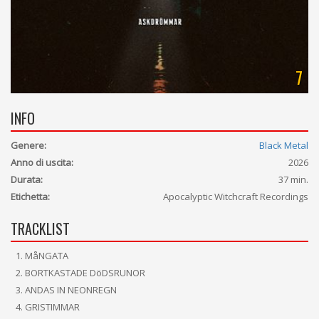
7
INFO
Genere:
Black Metal
Anno di uscita:
2026
Durata:
37 min.
Etichetta:
Apocalyptic Witchcraft Recordings
TRACKLIST
MåNGATA
BORTKASTADE DöDSRUNOR
ANDAS IN NEONREGN
GRISTIMMAR