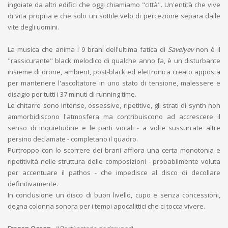
ingoiate da altri edifici che oggi chiamiamo "città". Un'entità che vive
di vita propria e che solo un sottile velo di percezione separa dalle
vite degli uomini.
La musica che anima i 9 brani dell'ultima fatica di
Savelyev
non è il
"rassicurante" black melodico di qualche anno fa, è un disturbante
insieme di drone, ambient, post-black ed elettronica creato apposta
per mantenere l'ascoltatore in uno stato di tensione, malessere e
disagio per tutti i 37 minuti di running time.
Le chitarre sono intense, ossessive, ripetitive, gli strati di synth non
ammorbidiscono l'atmosfera ma contribuiscono ad accrescere il
senso di inquietudine e le parti vocali - a volte sussurrate altre
persino declamate - completano il quadro.
Purtroppo con lo scorrere dei brani affiora una certa monotonia e
ripetitività nelle struttura delle composizioni - probabilmente voluta
per accentuare il pathos - che impedisce al disco di decollare
definitivamente.
In conclusione un disco di buon livello, cupo e senza concessioni,
degna colonna sonora per i tempi apocalittici che ci tocca vivere.