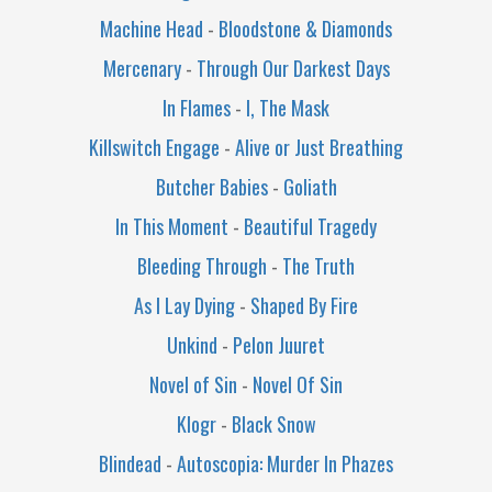
Machine Head
-
Bloodstone & Diamonds
Mercenary
-
Through Our Darkest Days
In Flames
-
I, The Mask
Killswitch Engage
-
Alive or Just Breathing
Butcher Babies
-
Goliath
In This Moment
-
Beautiful Tragedy
Bleeding Through
-
The Truth
As I Lay Dying
-
Shaped By Fire
Unkind
-
Pelon Juuret
Novel of Sin
-
Novel Of Sin
Klogr
-
Black Snow
Blindead
-
Autoscopia: Murder In Phazes