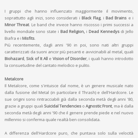
I gruppi che hanno influenzato maggiormente il movimento,
soprattutto agli inizi, sono considerati i
Black Flag
, i
Bad Brains
e i
Minor Threat
. Le band che invece hanno riscosso i primi successi a
livello mondiale sono state i
Bad Religion,
i
Dead Kennedys
di Jello
Biafra e i
Misfits
.
Più recentemente, dagli anni '90 in poi, sono nati altri gruppi
caratterizzati da suoni ancor più pesanti e avvicinabili al metal, quali
Biohazard
,
Sick of It All
e
Vision of Disorder
, i quali hanno introdotto
la consuetudine del cantato melodico e pulito.
Metalcore
Il Metalcore, come s'intuisce dal nome, è un genere musicale nato
dalla fusione del Metal (in particolare il Thrash) e dell'Hardcore. Le
sue origini sono rintracciabili già dalla seconda metà degli anni '80,
grazie a gruppi quali
Suicidal Tendencies
o
Agnostic Front
, ma è dalla
seconda metà degli anni '90 che il genere prende piede e nel nuovo
millennio si conferma quale realtà ben consolidata.
A differenza dell'Hardcore puro, che puntava solo sulla velocità