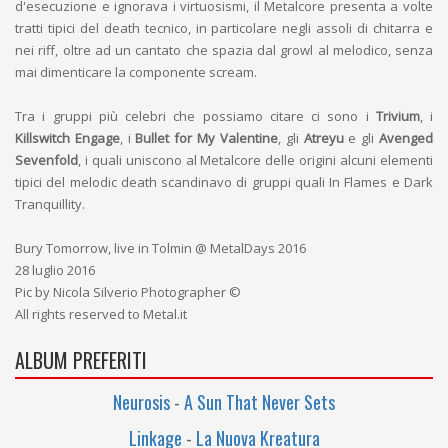
d'esecuzione e ignorava i virtuosismi, il Metalcore presenta a volte
tratti tipici del death tecnico, in particolare negli assoli di chitarra e
nei riff, oltre ad un cantato che spazia dal growl al melodico, senza
mai dimenticare la componente scream.
Tra i gruppi più celebri che possiamo citare ci sono i
Trivium
, i
Killswitch Engage
, i
Bullet for My Valentine
, gli
Atreyu
e gli
Avenged
Sevenfold
, i quali uniscono al Metalcore delle origini alcuni elementi
tipici del melodic death scandinavo di gruppi quali In Flames e Dark
Tranquillity.
Bury Tomorrow, live in Tolmin @ MetalDays 2016
28 luglio 2016
Pic by Nicola Silverio Photographer ©
All rights reserved to Metal.it
ALBUM PREFERITI
Neurosis
-
A Sun That Never Sets
Linkage
-
La Nuova Kreatura