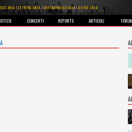
SSIC AREA
EXTREME AREA
CONTAMINATED AREA
OTHER AREA
NOTIZIE
CONCERTI
REPORTS
ARTICOLI
FORU
A
A
A