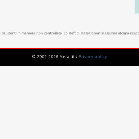
a utenti in maniera non controllata. Lo staff di Metal.it non si assume alcuna respon
© 2002-2026 Metal.it
/
Privacy policy