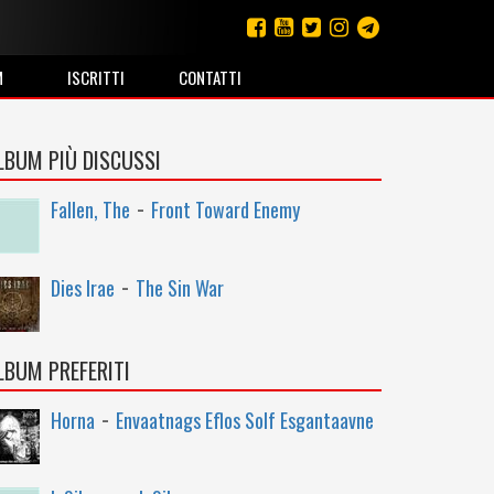
M
ISCRITTI
CONTATTI
LBUM PIÙ DISCUSSI
-
Fallen, The
Front Toward Enemy
-
Dies Irae
The Sin War
LBUM PREFERITI
-
Horna
Envaatnags Eflos Solf Esgantaavne