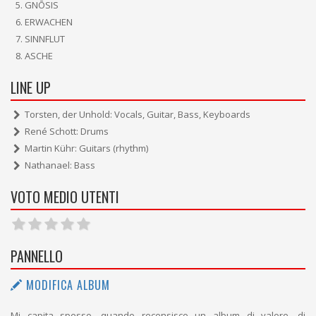
GNŌSIS
ERWACHEN
SINNFLUT
ASCHE
LINE UP
Torsten, der Unhold: Vocals, Guitar, Bass, Keyboards
René Schott: Drums
Martin Kühr: Guitars (rhythm)
Nathanael: Bass
VOTO MEDIO UTENTI
PANNELLO
MODIFICA ALBUM
Mi capita spesso, quando recensisco un album di valore, di