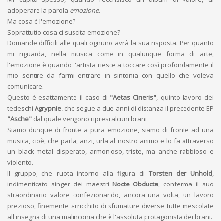
adoperare la parola
emozione
.
Ma cosa è l'emozione?
Soprattutto cosa ci suscita emozione?
Domande difficili alle quali ognuno avrà la sua risposta. Per quanto
mi riguarda, nella musica come in qualunque forma di arte,
l'emozione è quando l'artista riesce a toccare così profondamente il
mio sentire da farmi entrare in sintonia con quello che voleva
comunicare.
Questo è esattamente il caso di
"Aetas Cineris"
, quinto lavoro dei
tedeschi
Agrypnie
, che segue a due anni di distanza il precedente EP
"Asche"
dal quale vengono ripresi alcuni brani.
Siamo dunque di fronte a pura emozione, siamo di fronte ad una
musica, cioè, che parla, anzi, urla al nostro animo e lo fa attraverso
un black metal disperato, armonioso, triste, ma anche rabbioso e
violento.
Il gruppo, che ruota intorno alla figura di
Torsten der Unhold
,
indimenticato singer dei maestri
Nocte Obducta
, conferma il suo
straordinario valore confezionando, ancora una volta, un lavoro
prezioso, finemente arricchito di sfumature diverse tutte mescolate
all'insegna di una malinconia che è l'assoluta protagonista dei brani.