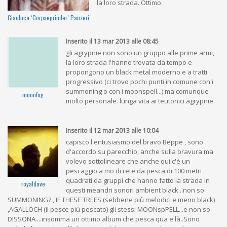
la loro strada. Ottimo.
Gianluca ‘Corpsegrinder’ Panzeri
Inserito il 13 mar 2013 alle 08:45
gli agrypnie non sono un gruppo alle prime armi,
la loro strada l'hanno trovata da tempo e
propongono un black metal moderno e a tratti
progressivo (ci trovo pochi punti in comune con i
summoning o con i moonspell...) ma comunque
moonfog
molto personale. lunga vita ai teutonici agrypnie.
Inserito il 12 mar 2013 alle 10:04
capisco l'entusiasmo del bravo Beppe , sono
d'accordo su parecchio, anche sulla bravura ma
volevo sottolineare che anche qui c'è un
pescaggio a mo di rete da pesca di 100 metri
quadrati da gruppi che hanno fatto la strada in
royaldave
questi meandri sonori ambient black...non so
SUMMONING? , IF THESE TREES (sebbene più melodici e meno black)
,AGALLOCH (il pesce più pescato) gli stessi MOONspPELL...e non so
DISSONA....insomma un ottimo album che pesca qua e là..Sono