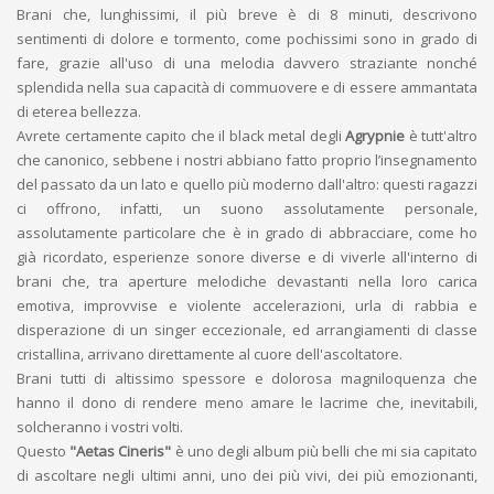
Brani che, lunghissimi, il più breve è di 8 minuti, descrivono
sentimenti di dolore e tormento, come pochissimi sono in grado di
fare, grazie all'uso di una melodia davvero straziante nonché
splendida nella sua capacità di commuovere e di essere ammantata
di eterea bellezza.
Avrete certamente capito che il black metal degli
Agrypnie
è tutt'altro
che canonico, sebbene i nostri abbiano fatto proprio l’insegnamento
del passato da un lato e quello più moderno dall'altro: questi ragazzi
ci offrono, infatti, un suono assolutamente personale,
assolutamente particolare che è in grado di abbracciare, come ho
già ricordato, esperienze sonore diverse e di viverle all'interno di
brani che, tra aperture melodiche devastanti nella loro carica
emotiva, improvvise e violente accelerazioni, urla di rabbia e
disperazione di un singer eccezionale, ed arrangiamenti di classe
cristallina, arrivano direttamente al cuore dell'ascoltatore.
Brani tutti di altissimo spessore e dolorosa magniloquenza che
hanno il dono di rendere meno amare le lacrime che, inevitabili,
solcheranno i vostri volti.
Questo
"Aetas Cineris"
è uno degli album più belli che mi sia capitato
di ascoltare negli ultimi anni, uno dei più vivi, dei più emozionanti,