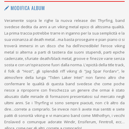
MODIFICA ALBUM
Veramente sopra le righe la nuova release dei Thyrfing, band
svedese dedita da anni a un viking metal epico di altissima qualità.
La prima traccia potrebbe trarre in inganno per la sua semplicità e la
sua vicinanza al death metal…ma basta proseguire e pian piano ci si
troverà immersi in un disco che ha dell'incredibile! Feroce viking
metal si alterna a parti di tastiera dai suoni stupendi, parti epiche
cadenzate, sfuriate death/black metal, groove e finezze varie senza
sosta e con un'ispirazione fuori dalla norma. L'epicità della title track,
il folk di "Host", gli splendidi riff viking di "Jag Spar Fordarv", le
atmosfere della lunga "Tiden Laker Intet" non fanno altro che
confermare le qualità di questa band svedese che come poche
riesce a riproporre con freschezza un genere che ormai è stato
abusato dalle miriade di formazioni presentatosi sul mercato negli
ultimi anni. Se i Thyrfing vi sono sempre piaciuti, non c'è altro da
dire…correte a comprarlo. Se invece non li avete mai sentiti e siete
patiti di sonorità viking e vi mancano band come Mithothyn, i vecchi
Enslaved o comunque adorate Windir, Ensiferum, Finntroll, ecc…
allora, come per gli altri, correte a comprarlo!