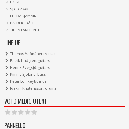
HÖST
SJÄLAVRAK
ELDDAGJÄMNING
BALDERSBÅLET
TIDEN LÄKER INTET
LINE UP
Thomas Väänänen: vocals
Patrik Lindgren: guitars
Henrik Svegsjö: guitars
Kimmy Sjölund: bass
Peter Löf: keyboards
Joakim Kristensson: drums
VOTO MEDIO UTENTI
PANNELLO