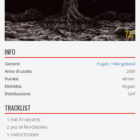
7,5
INFO
Genere:
Pagan / Viking Metal
Anno di uscita:
2005
Durata:
48 min.
Etichetta:
Regain
Distribuzione:
Self
TRACKLIST
FAR ÅT HELVETE
JAG SPÅR FÖRDÄRV
FARSOTSTIDER